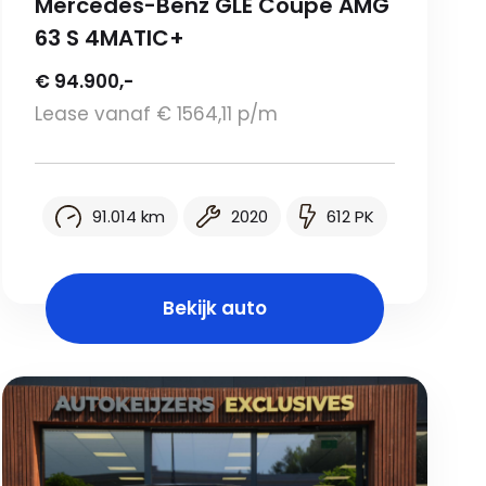
Mercedes-Benz GLE Coupé AMG
63 S 4MATIC+
€ 94.900,-
Lease vanaf € 1564,11 p/m
91.014 km
2020
612 PK
Bekijk auto