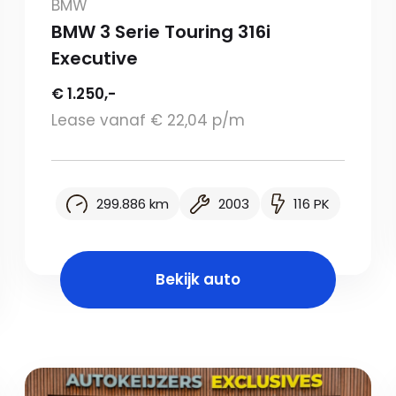
BMW
BMW 3 Serie Touring 316i
Executive
€ 1.250,-
Lease vanaf € 22,04 p/m
299.886 km
2003
116 PK
Bekijk auto