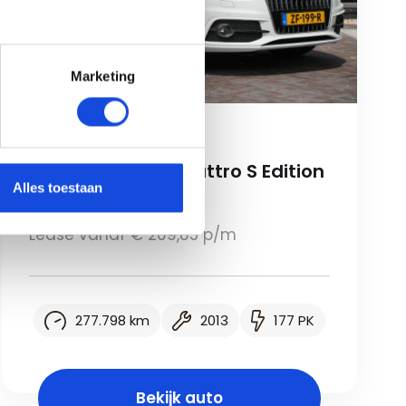
Marketing
Audi
Audi Q3 2.0 TDI quattro S Edition
Alles toestaan
€ 11.900,-
Lease vanaf € 209,85 p/m
277.798 km
2013
177 PK
Bekijk auto