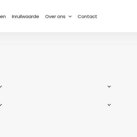
sen
Inruilwaarde
Over ons
Contact
Het team
Bekijk onze collega’s
Geschiedenis
Van begin tot heden
Vacatures
Een nieuwe uitdaging
Vestigingen
Waar kun je ons vinden