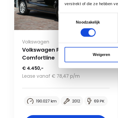
verstrekt of die ze hebben v
Toestemmingsselectie
Noodzakelijk
Volkswagen
Volkswagen Polo 1.2-12V
Weigeren
Comfortline
€ 4.450,-
Lease vanaf € 78,47 p/m
190.027 km
2012
69 PK