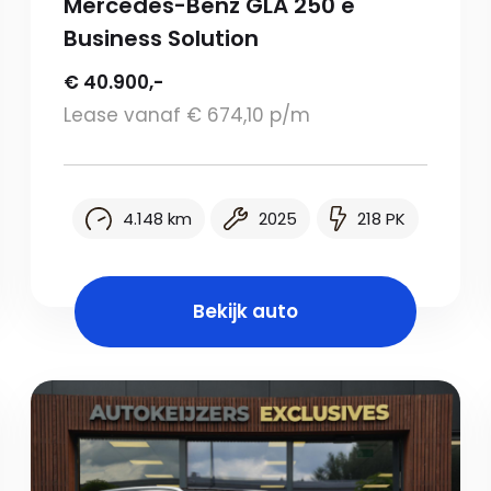
Mercedes-Benz GLA 250 e
Business Solution
€ 40.900,-
Lease vanaf € 674,10 p/m
4.148 km
2025
218 PK
Bekijk auto