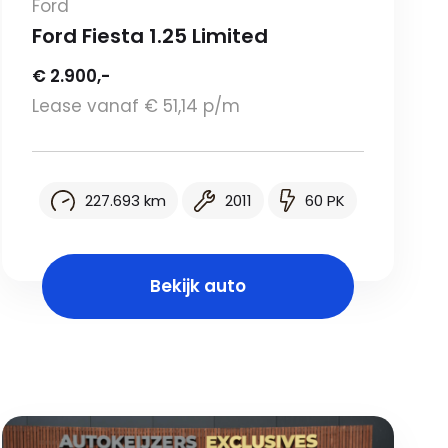
Ford
Ford Fiesta 1.25 Limited
€ 2.900,-
Lease vanaf € 51,14 p/m
227.693 km
2011
60 PK
Bekijk auto