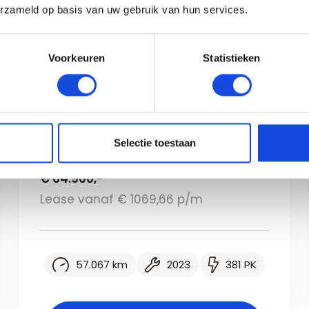
erzameld op basis van uw gebruik van hun services.
Voorkeuren
Statistieken
Mercedes-Benz
Mercedes-Benz GLC 400e
Selectie toestaan
4MATIC AMG Line
€ 64.900,-
Lease vanaf € 1069,66 p/m
57.067 km
2023
381 PK