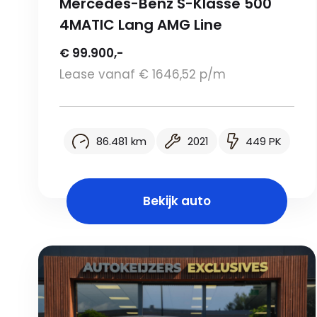
Mercedes-Benz S-Klasse 500
4MATIC Lang AMG Line
€ 99.900,-
Lease vanaf € 1646,52 p/m
86.481 km
2021
449 PK
Bekijk auto