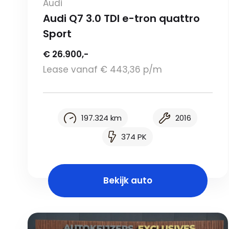
Audi
Audi Q7 3.0 TDI e-tron quattro
Sport
€ 26.900,-
Lease vanaf € 443,36 p/m
197.324 km
2016
374 PK
Bekijk auto