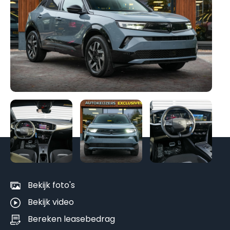
Be
al
fo
Bekijk foto's
Bekijk video
Bereken leasebedrag