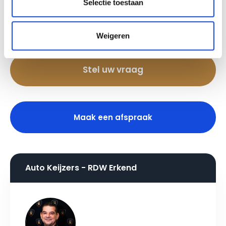
beslissing zouden kunnen beïnvloeden.
Selectie toestaan
Een proefrit levert het overtuigende bewijs.
Bel nu
Weigeren
Stel uw vraag
Maak een afspraak
Auto Keijzers - RDW Erkend