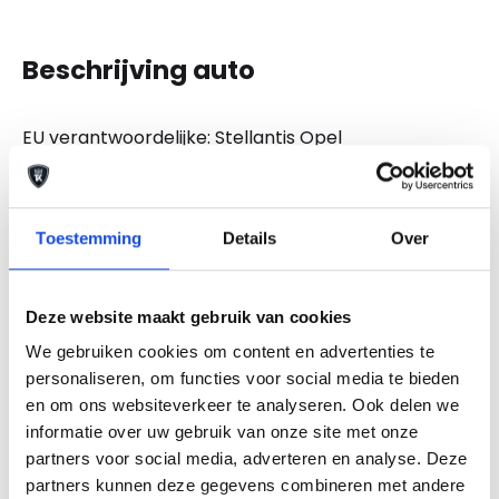
Beschrijving auto
EU verantwoordelijke: Stellantis Opel
Lemelerbergweg 12 1101 AJ Amsterdan, NL
0882012700 www.opel.nl
info@opel.nl
Toestemming
Details
Over
De auto van uw keuze tegen een scherpe
bodemprijs. Die vindt u bij Auto Keijzers. Maar we
doen meer. We bieden u de keuze uit een aantal
Deze website maakt gebruik van cookies
aanvullende dienstenpakketten. Zo meenemen kan
We gebruiken cookies om content en advertenties te
altijd, maar kiest u voor één van onze
personaliseren, om functies voor social media te bieden
en om ons websiteverkeer te analyseren. Ook delen we
afleverpakketten, dan weet u zeker dat u een auto
informatie over uw gebruik van onze site met onze
koopt waar zorg aan besteed is. Wij bieden u de
partners voor social media, adverteren en analyse. Deze
mogelijkheid te kiezen uit 2 afleverpakketten. En
partners kunnen deze gegevens combineren met andere