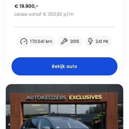
€ 19.900,-
Lease vanaf € 350,92 p/m
170.041 km
2016
241 PK
Bekijk auto