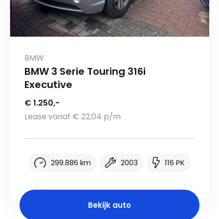
BMW
BMW 3 Serie Touring 316i
Executive
€ 1.250,-
Lease vanaf € 22,04 p/m
299.886 km
2003
116 PK
Bekijk auto