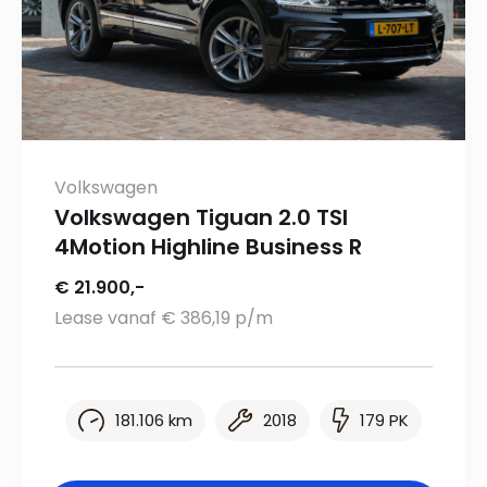
Volkswagen
Volkswagen Tiguan 2.0 TSI
4Motion Highline Business R
€ 21.900,-
Lease vanaf € 386,19 p/m
181.106 km
2018
179 PK