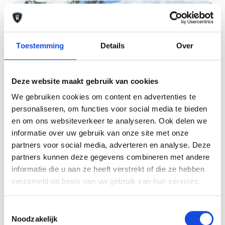
Toestemming
Details
Over
Deze website maakt gebruik van cookies
We gebruiken cookies om content en advertenties te
personaliseren, om functies voor social media te bieden
en om ons websiteverkeer te analyseren. Ook delen we
informatie over uw gebruik van onze site met onze
partners voor social media, adverteren en analyse. Deze
partners kunnen deze gegevens combineren met andere
informatie die u aan ze heeft verstrekt of die ze hebben
Toyota
verzameld op basis van uw gebruik van hun services.
Toyota Verso 1.6 VVT-i Business
€ 6.450,-
Toestemmingsselectie
Noodzakelijk
Lease vanaf € 113,74 p/m