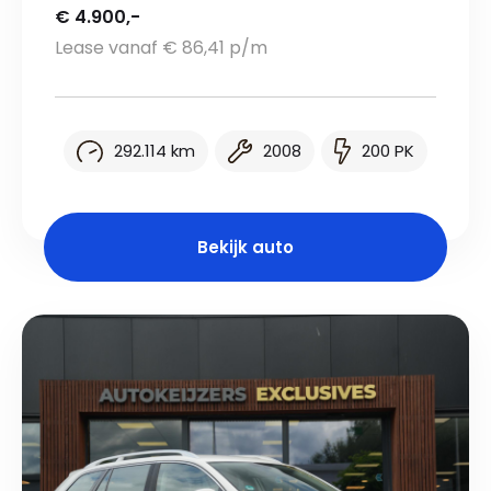
€ 4.900,-
Lease vanaf € 86,41 p/m
292.114 km
2008
200 PK
Bekijk auto