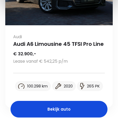
Audi
Audi A6 Limousine 45 TFSI Pro Line
€ 32.900,-
Lease vanaf € 542,25 p/m
100.298 km
2020
265 PK
Bekijk auto