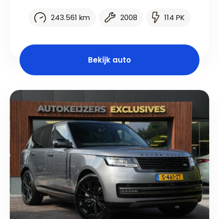
243.561 km
2008
114 PK
Bekijk auto