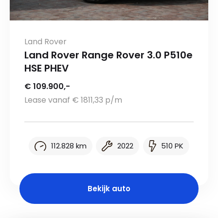
Land Rover
Land Rover Range Rover 3.0 P510e
HSE PHEV
€ 109.900,-
Lease vanaf € 1811,33 p/m
112.828 km
2022
510 PK
Bekijk auto