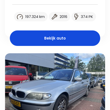
197.324 km
2016
374 PK
Bekijk auto