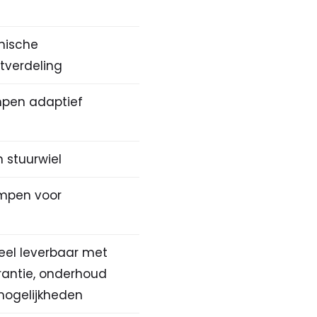
onische
tverdeling
pen adaptief
n stuurwiel
mpen voor
eel leverbaar met
rantie, onderhoud
 mogelijkheden