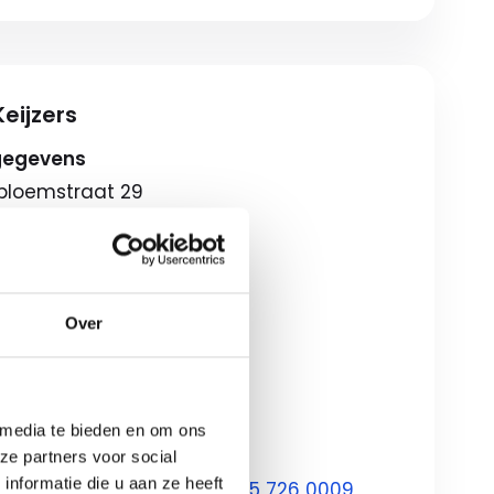
eijzers
gegevens
lbloemstraat 29
 Apeldoorn
eschrijving
gstijden
Over
08:00-18:00
ag
09:00-17:00
ondagen*
12:00-17:00
 media te bieden en om ons
ze partners voor social
nformatie die u aan ze heeft
ontact met ons op via
055 726 0009