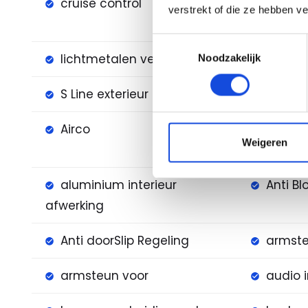
cruise control
elektri
verstrekt of die ze hebben v
panoram
Toestemmingsselectie
lichtmetalen velgen 19"
luxe l
Noodzakelijk
S Line exterieur
achter
Airco
alarm 
Weigeren
1(startblo
aluminium interieur
Anti B
afwerking
Anti doorSlip Regeling
armste
armsteun voor
audio 