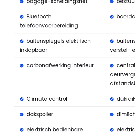
bagage-scheidingsnet
bestuu
Bluetooth
boord
telefoonvoorbereiding
buitenspiegels elektrisch
buitens
inklapbaar
verstel-
carbonafwerking interieur
centra
deurverg
afstands
Climate control
dakrail
dakspoiler
dimlic
elektrisch bedienbare
elektr