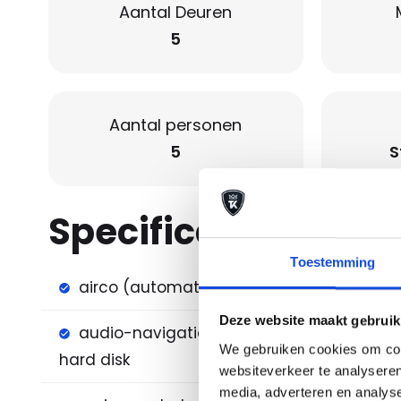
Aantal Deuren
5
Aantal personen
5
S
Specificaties
Toestemming
airco (automatisch)
airco 
Deze website maakt gebruik
audio-navigatie full map +
bi-xen
We gebruiken cookies om cont
hard disk
websiteverkeer te analyseren
media, adverteren en analys