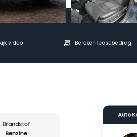
kijk video
Bereken leasebedrag
Auto K
Brandstof
Benzine