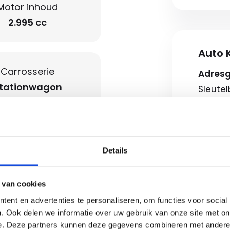
Motor inhoud
2.995 cc
Auto K
Carrosserie
Adres
tationwagon
Sleute
7322AJ
Route b
Openin
Details
separaat achter
Ma-vr
Zaterd
 van cookies
on koplampen
Koopz
ent en advertenties te personaliseren, om functies voor social
. Ook delen we informatie over uw gebruik van onze site met on
e. Deze partners kunnen deze gegevens combineren met andere i
Neem c