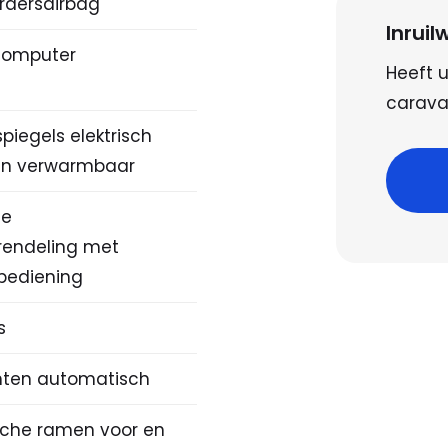
rdersairbag
Inrui
computer
Heeft u
caravan
piegels elektrisch
 en verwarmbaar
le
rendeling met
bediening
s
hten automatisch
ische ramen voor en