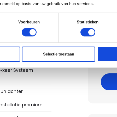
sch glazen
erzameld op basis van uw gebruik van hun services.
a-dak
ederen bekleding
Voorkeuren
Statistieken
bank neerklapbaar
Berek
klasse
Bereken
Selectie toestaan
kkering)
Let op,
lokkeer Systeem
un achter
installatie premium