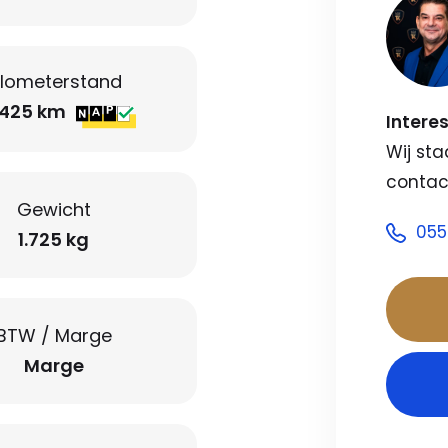
ilometerstand
.425 km
Intere
Wij sta
contac
Gewicht
055
1.725 kg
BTW / Marge
Marge