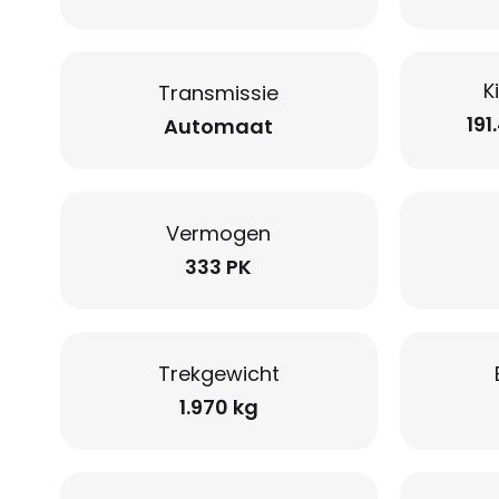
K
Transmissie
191
Automaat
Vermogen
333 PK
Trekgewicht
1.970 kg