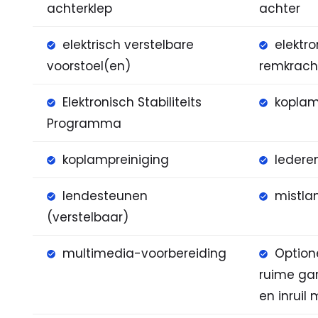
achterklep
achter
elektrisch verstelbare
elektr
voorstoel(en)
remkrach
Elektronisch Stabiliteits
koplam
Programma
koplampreiniging
ledere
lendesteunen
mistla
(verstelbaar)
multimedia-voorbereiding
Option
ruime ga
en inruil