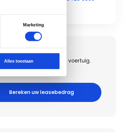
Marketing
en uw leasebedrag
 het leasebedrag voor dit voertuig.
Alles toestaan
 geld lenen kost ook geld!
Bereken uw leasebedrag