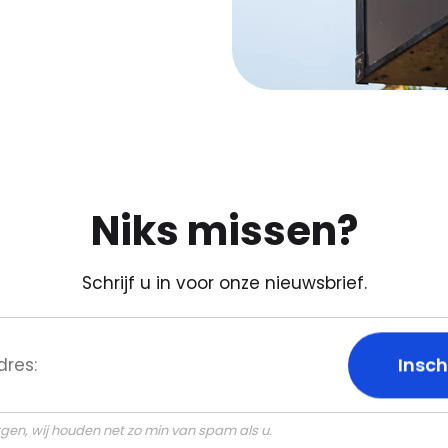
Niks missen?
Schrijf u in voor onze nieuwsbrief.
gen, wij houden net zo min van spam als u.