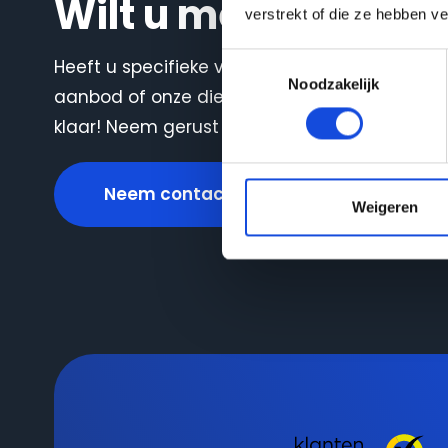
Wilt u meer weten?
verstrekt of die ze hebben v
Toestemmingsselectie
Heeft u specifieke vragen of wilt u graag me
Noodzakelijk
aanbod of onze diensten? Ons deskundige t
klaar! Neem gerust contact met ons op.
Neem contact op
Weigeren