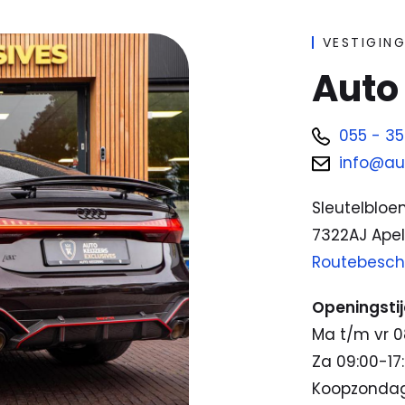
VESTIGIN
Auto 
055 - 35
info@aut
Sleutelbloe
7322AJ Ape
Routebeschr
Openingsti
Ma t/m vr 0
Za 09:00-17
Koopzondag