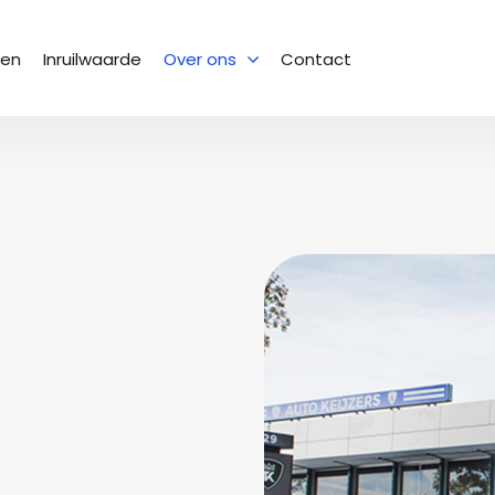
sen
Inruilwaarde
Over ons
Contact
Het team
Bekijk onze collega’s
Geschiedenis
Van begin tot heden
Vacatures
Een nieuwe uitdaging
Vestigingen
Waar kun je ons vinden