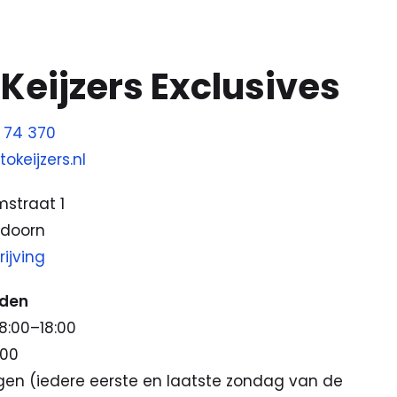
G
Keijzers Exclusives
 74 370
okeijzers.nl
mstraat 1
ldoorn
ijving
jden
8:00–18:00
:00
en (iedere eerste en laatste zondag van de