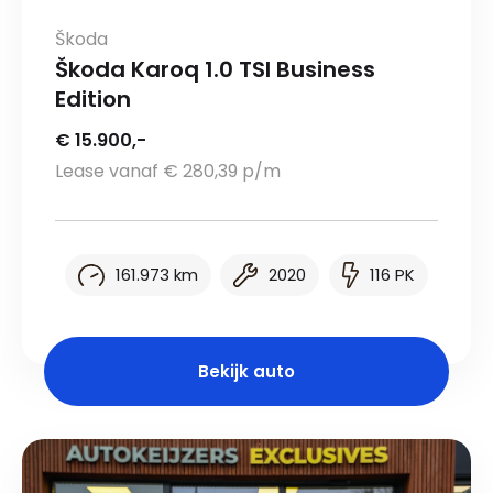
Škoda
Škoda Karoq 1.0 TSI Business
Edition
€ 15.900,-
Lease vanaf € 280,39 p/m
161.973 km
2020
116 PK
Bekijk auto