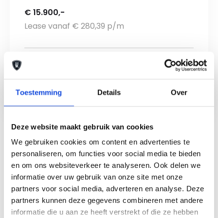
€ 15.900,-
Lease vanaf € 280,39 p/m
190.134 km
2022
204 PK
Toestemming
Details
Over
Bekijk auto
Deze website maakt gebruik van cookies
We gebruiken cookies om content en advertenties te
personaliseren, om functies voor social media te bieden
en om ons websiteverkeer te analyseren. Ook delen we
Aanbod Skoda occasion
informatie over uw gebruik van onze site met onze
partners voor social media, adverteren en analyse. Deze
partners kunnen deze gegevens combineren met andere
Bent u op zoek naar een mooie Skoda occasion?
informatie die u aan ze heeft verstrekt of die ze hebben
Dan heten wij u van harte welkom bij Auto Keijzers!