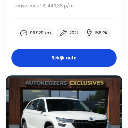
Lease vanaf € 443,36 p/m
96.929 km
2021
156 PK
Bekijk auto