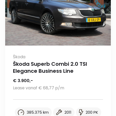
Škoda
Škoda Superb Combi 2.0 TSI
Elegance Business Line
€ 3.900,-
Lease vanaf € 68,77 p/m
385.375 km
2011
200 PK