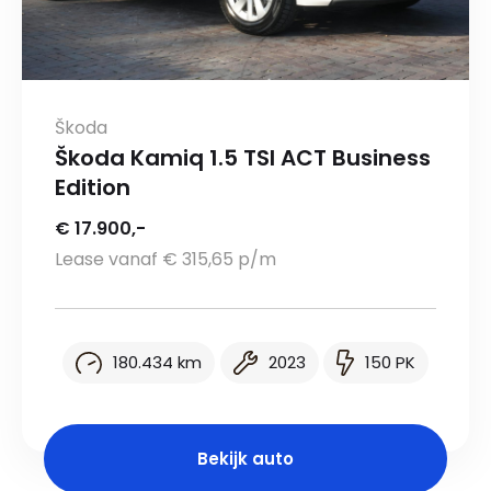
Škoda
Škoda Kamiq 1.5 TSI ACT Business
Edition
€ 17.900,-
Lease vanaf € 315,65 p/m
180.434 km
2023
150 PK
Bekijk auto