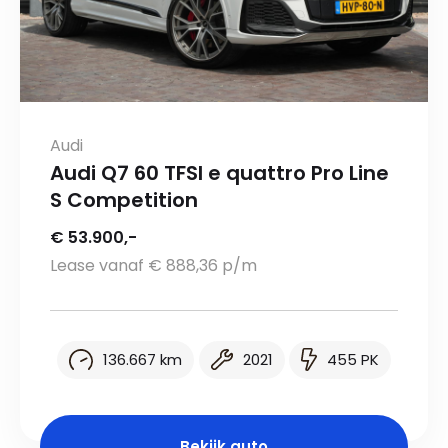
Audi
Audi Q7 60 TFSI e quattro Pro Line
S Competition
€ 53.900,-
Lease vanaf € 888,36 p/m
136.667 km
2021
455 PK
Bekijk auto