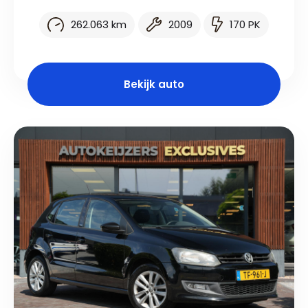
262.063 km
2009
170 PK
Bekijk auto