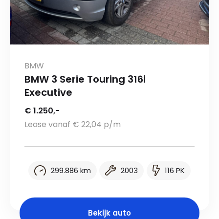
BMW
BMW 3 Serie Touring 316i
Executive
€ 1.250,-
Lease vanaf € 22,04 p/m
299.886 km
2003
116 PK
Bekijk auto