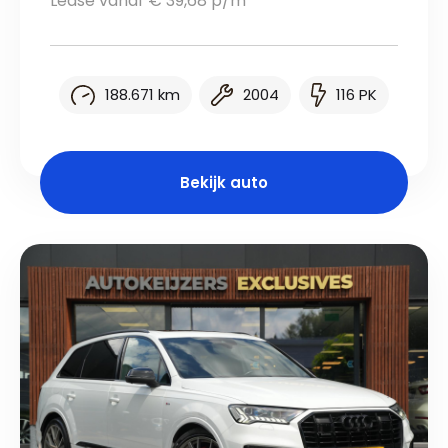
Lease vanaf € 39,68 p/m
188.671 km
2004
116 PK
Bekijk auto