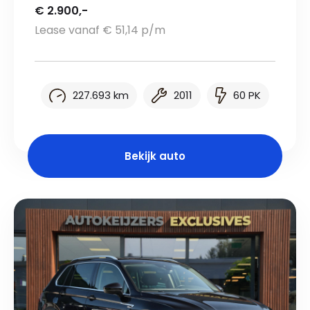
€ 2.900,-
Lease vanaf € 51,14 p/m
227.693 km
2011
60 PK
Bekijk auto