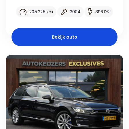
205.225 km
2004
396 PK
Bekijk auto