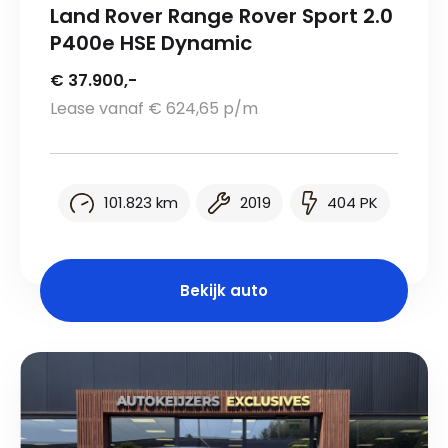
Land Rover Range Rover Sport 2.0
P400e HSE Dynamic
€ 37.900,-
Lease vanaf € 624,65 p/m
101.823 km
2019
404 PK
Bekijk auto