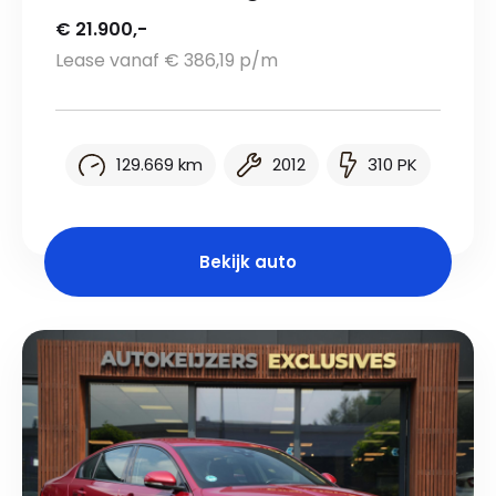
€ 21.900,-
Lease vanaf € 386,19 p/m
129.669 km
2012
310 PK
Bekijk auto