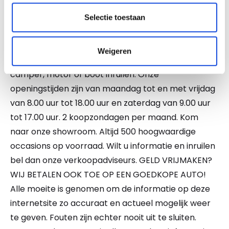
koopt waar zorg aan besteed is. Wij bieden u de
mogelijkheid te kiezen uit 2 afleverpakketten. En
Selectie toestaan
wel of geen inruil. Vraag naar de mogelijkheden!
NATIONALE AUTOPAS EN ONDERHOUDSHISTORIE
Weigeren
AANWEZIG. Ook kunt u bij ons uw auto, caravan,
camper, motor of boot inruilen. Onze
openingstijden zijn van maandag tot en met vrijdag
van 8.00 uur tot 18.00 uur en zaterdag van 9.00 uur
tot 17.00 uur. 2 koopzondagen per maand. Kom
naar onze showroom. Altijd 500 hoogwaardige
occasions op voorraad. Wilt u informatie en inruilen
bel dan onze verkoopadviseurs. GELD VRIJMAKEN?
WIJ BETALEN OOK TOE OP EEN GOEDKOPE AUTO!
Alle moeite is genomen om de informatie op deze
internetsite zo accuraat en actueel mogelijk weer
te geven. Fouten zijn echter nooit uit te sluiten.