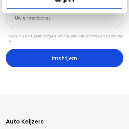
Weigeren
Schrijf u in voor onze nieuwsbrief.
Uw
e-
mailadres:
Maakt u zich geen zorgen, wij houden net zo min van spam als
u.
Auto Keijzers