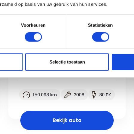
erzameld op basis van uw gebruik van hun services.
Voorkeuren
Statistieken
Ford
Ford Fusion 1.4-16V Cool &
Sound
€ 2.450,-
Selectie toestaan
Lease vanaf € 43,20 p/m
150.098 km
2008
80 PK
Bekijk auto