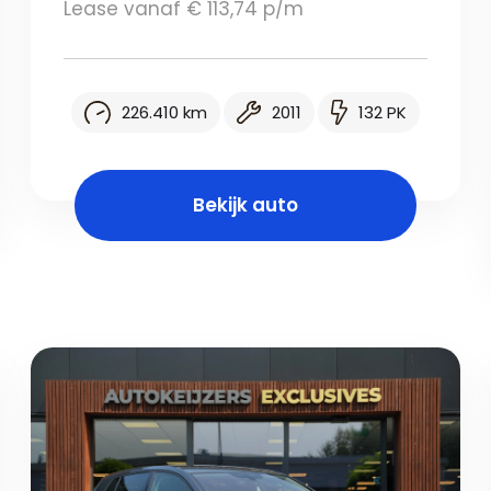
Lease vanaf € 113,74 p/m
226.410 km
2011
132 PK
Bekijk auto