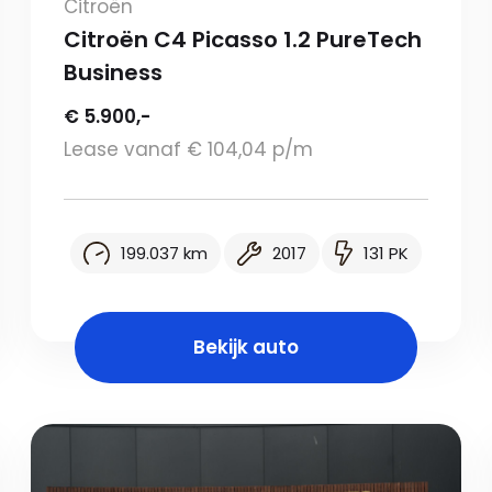
Citroën
Citroën C4 Picasso 1.2 PureTech
Business
€ 5.900,-
Lease vanaf € 104,04 p/m
199.037 km
2017
131 PK
Bekijk auto