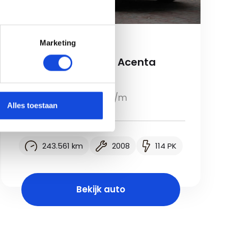
Marketing
Nissan
Nissan QASHQAI 1.6 Acenta
€ 3.900,-
Lease vanaf € 68,77 p/m
Alles toestaan
243.561 km
2008
114 PK
Bekijk auto