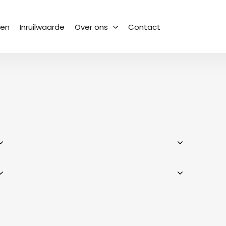
sen
Inruilwaarde
Over ons
Contact
Het team
Bekijk onze collega’s
Geschiedenis
Van begin tot heden
Vacatures
Een nieuwe uitdaging
Vestigingen
Waar kun je ons vinden