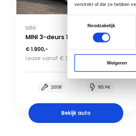
verstrekt of die ze hebben v
Toestemmingsselectie
Noodzakelijk
MINI
MINI 3-deurs 1.4 One
€ 1.900,-
Lease vanaf € 33,51 p/m
Weigeren
2008
95 PK
Bekijk auto