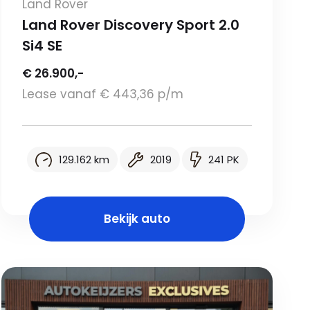
Land Rover
Land Rover Discovery Sport 2.0
Si4 SE
€ 26.900,-
Lease vanaf € 443,36 p/m
129.162 km
2019
241 PK
Bekijk auto