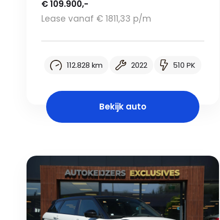
€ 109.900,-
Lease vanaf € 1811,33 p/m
112.828 km
2022
510 PK
Bekijk auto