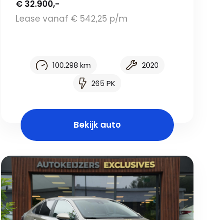
€ 32.900,-
Lease vanaf € 542,25 p/m
100.298 km
2020
265 PK
Bekijk auto