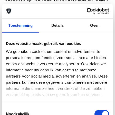
bel dan onze verkoopadviseurs. GELD VRIJMAKEN?
WIJ BETALEN OOK TOE OP EEN GOEDKOPE AUTO!
Alle moeite is genomen om de informatie op deze
Toestemming
Details
Over
internetsite zo accuraat en actueel mogelijk weer
te geven. Fouten zijn echter nooit uit te sluiten.
Vertrouw daarom nooit alleen op deze informatie,
Deze website maakt gebruik van cookies
maar controleer bij aankoop de zaken die uw
We gebruiken cookies om content en advertenties te
beslissing zouden kunnen beïnvloeden.
personaliseren, om functies voor social media te bieden
en om ons websiteverkeer te analyseren. Ook delen we
informatie over uw gebruik van onze site met onze
Een proefrit levert het overtuigende bewijs.
Bel nu
partners voor social media, adverteren en analyse. Deze
partners kunnen deze gegevens combineren met andere
informatie die u aan ze heeft verstrekt of die ze hebben
Stel uw vraag
verzameld op basis van uw gebruik van hun services.
Toestemmingsselectie
Noodzakelijk