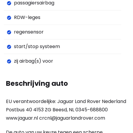
passagiersairbag
RDW-leges
regensensor
start/stop systeem
zij airbag(s) voor
Beschrijving auto
EU verantwoordelijke: Jaguar Land Rover Nederland
Postbus 40 4153 ZG Beesd, NL 0345-688800
www.jaguar.nl
crcnl@jaguarlandrover.com
De auto van uw keuze tegen een scherpe