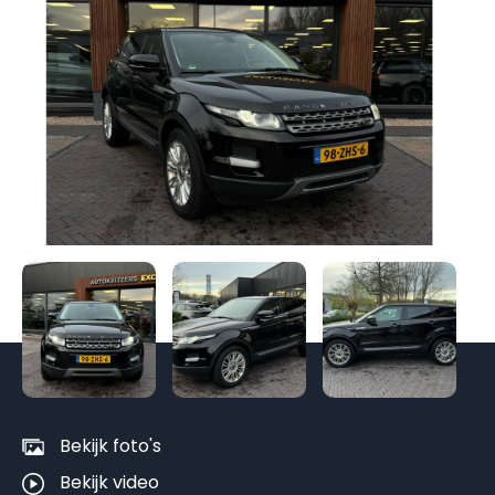
Be
al
fo
Bekijk foto's
Bekijk video