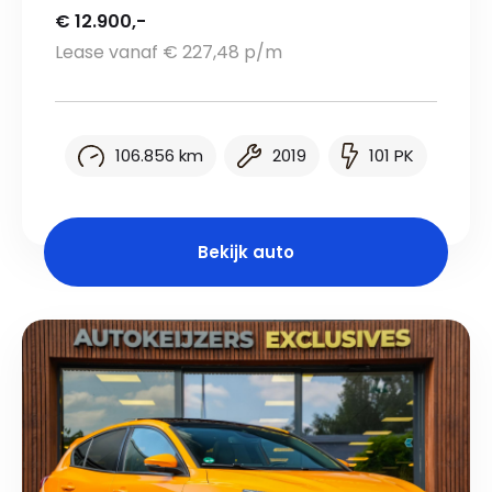
€ 12.900,-
Lease vanaf € 227,48 p/m
106.856 km
2019
101 PK
Bekijk auto