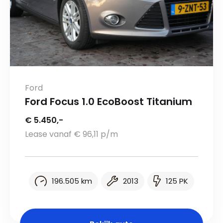
Ford
Ford Focus 1.0 EcoBoost Titanium
€ 5.450,-
Lease vanaf € 96,11 p/m
196.505 km
2013
125 PK