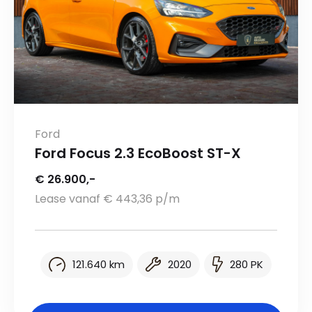
Ford
Ford Focus 2.3 EcoBoost ST-X
€ 26.900,-
Lease vanaf € 443,36 p/m
121.640 km
2020
280 PK