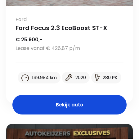
Ford
Ford Focus 2.3 EcoBoost ST-X
€ 25.900,-
Lease vanaf € 426,87 p/m
139.984 km
2020
280 PK
Bekijk auto