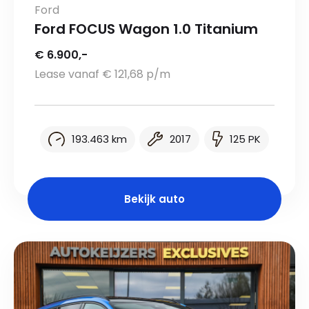
Ford
Ford FOCUS Wagon 1.0 Titanium
€ 6.900,-
Lease vanaf € 121,68 p/m
193.463 km
2017
125 PK
Bekijk auto