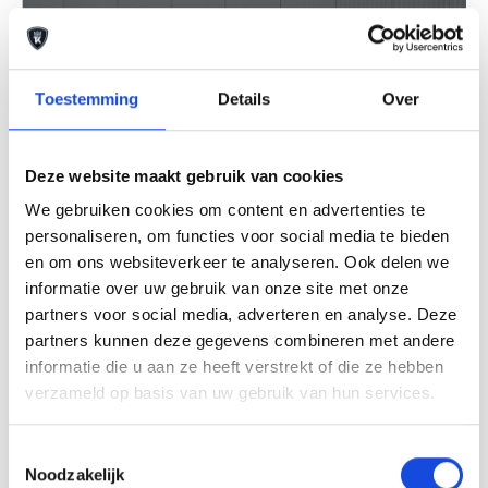
Toestemming
Details
Over
Deze website maakt gebruik van cookies
We gebruiken cookies om content en advertenties te
personaliseren, om functies voor social media te bieden
en om ons websiteverkeer te analyseren. Ook delen we
informatie over uw gebruik van onze site met onze
partners voor social media, adverteren en analyse. Deze
partners kunnen deze gegevens combineren met andere
Ford
informatie die u aan ze heeft verstrekt of die ze hebben
Ford Focus 1.5 EcoBoost ST Line
verzameld op basis van uw gebruik van hun services.
Business
Toestemmingsselectie
€ 11.900,-
Noodzakelijk
Lease vanaf € 209,85 p/m