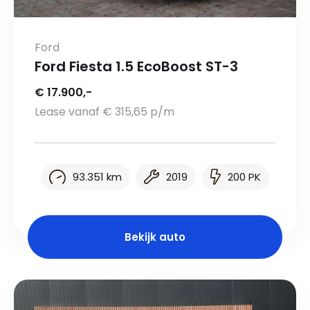
Ford
Ford Fiesta 1.5 EcoBoost ST-3
€ 17.900,-
Lease vanaf € 315,65 p/m
93.351 km
2019
200 PK
Bekijk auto