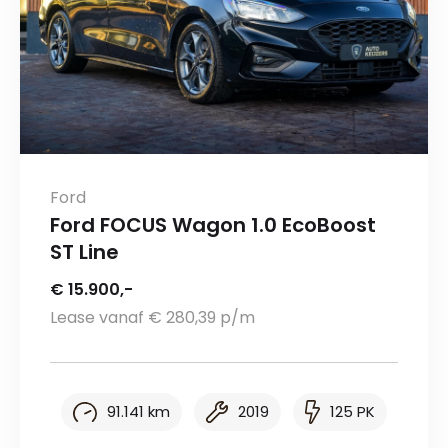
Ford
Ford FOCUS Wagon 1.0 EcoBoost
ST Line
€ 15.900,-
Lease vanaf € 280,39 p/m
91.141 km
2019
125 PK