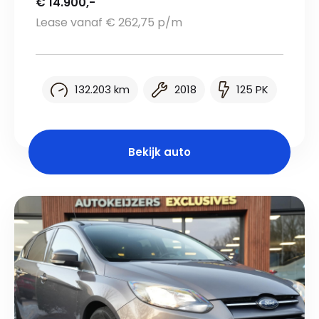
€ 14.900,-
Lease vanaf € 262,75 p/m
132.203 km
2018
125 PK
Bekijk auto