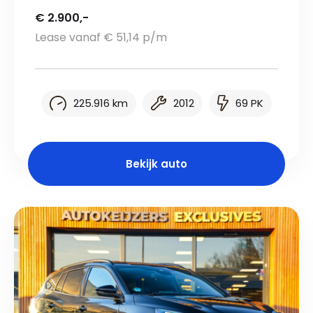
€ 2.900,-
Lease vanaf € 51,14 p/m
225.916 km
2012
69 PK
Bekijk auto