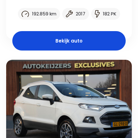
192.859 km
2017
182 PK
Bekijk auto