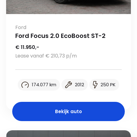
Ford
Ford Focus 2.0 EcoBoost ST-2
€ 11.950,-
Lease vanaf € 210,73 p/m
174.077 km
2012
250 PK
Bekijk auto