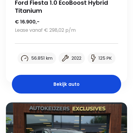
Ford Fiesta 1.0 EcoBoost Hybrid
Titanium
€ 16.900,-
Lease vanaf € 298,02 p/m
56.851 km
2022
125 PK
Bekijk auto