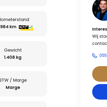
ilometerstand
.984 km
Intere
Wij sta
contac
Gewicht
055
1.408 kg
BTW / Marge
Marge