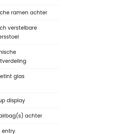
ische ramen achter
sch verstelbare
rsstoel
onische
tverdeling
etint glas
p display
airbag(s) achter
 entry