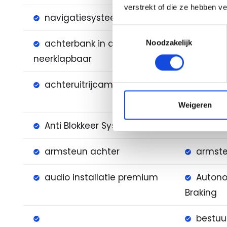
verstrekt of die ze hebben v
navigatiesysteem full map
voorst
Toestemmingsselectie
achterbank in delen
achter
Noodzakelijk
neerklapbaar
achteruitrijcamera
alarm 
1(startblo
Weigeren
Anti Blokkeer Systeem
Anti do
armsteun achter
armste
audio installatie premium
Auton
Braking
bestuu