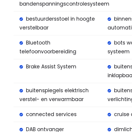
bandenspanningscontrolesysteem
bestuurdersstoel in hoogte
binnen
verstelbaar
automat
Bluetooth
bots w
telefoonvoorbereiding
systeem
Brake Assist System
buitens
inklapbaa
buitenspiegels elektrisch
buiten
verstel- en verwarmbaar
verlichti
connected services
cruise 
DAB ontvanger
dimlic