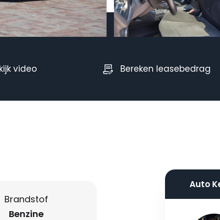
kijk video
Bereken leasebedrag
Auto K
Brandstof
Benzine