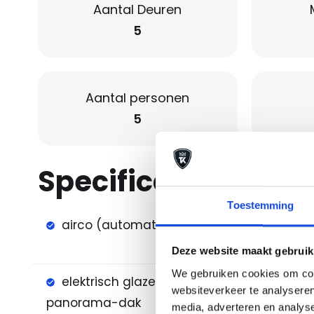
Aantal Deuren
5
Aantal personen
5
Specificaties
Toestemming
airco (automatisch)
Apple 
Auto
Deze website maakt gebruik
We gebruiken cookies om cont
elektrisch glazen
lichtm
websiteverkeer te analyseren
panorama-dak
media, adverteren en analys