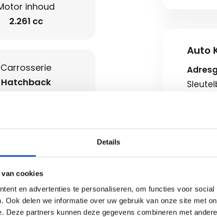
Motor inhoud
2.261 cc
Auto K
Carrosserie
Adres
Hatchback
Sleute
7322AJ
Route b
Openin
Details
Carplay/Android
Ma-vr
Zaterd
 van cookies
Koopz
ent en advertenties te personaliseren, om functies voor social
etalen velgen 19"
. Ook delen we informatie over uw gebruik van onze site met on
e. Deze partners kunnen deze gegevens combineren met andere i
Neem c