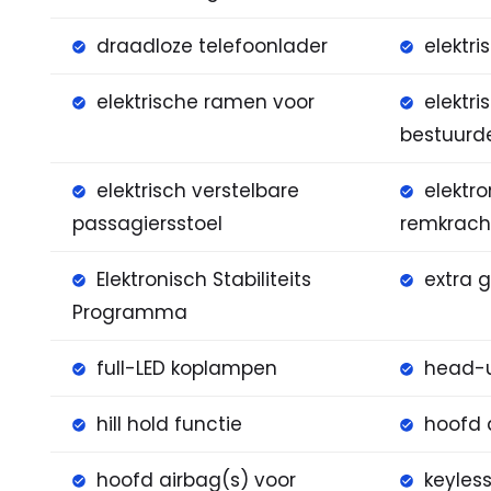
draadloze telefoonlader
elektr
elektrische ramen voor
elektri
bestuurde
elektrisch verstelbare
elektr
passagiersstoel
remkrach
Elektronisch Stabiliteits
extra g
Programma
full-LED koplampen
head-u
hill hold functie
hoofd 
hoofd airbag(s) voor
keyless