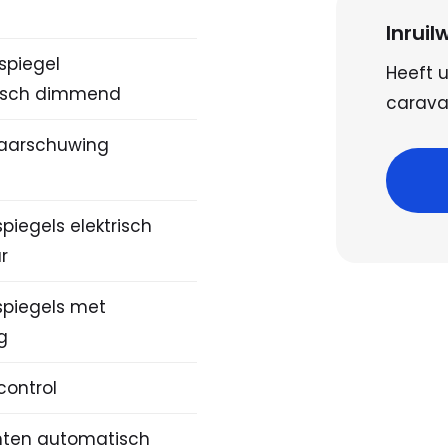
Inrui
spiegel
Heeft u
isch dimmend
caravan
aarschuwing
piegels elektrisch
r
spiegels met
ng
control
hten automatisch