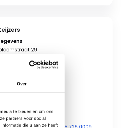
eijzers
gegevens
lbloemstraat 29
 Apeldoorn
eschrijving
gstijden
Over
08:00-18:00
ag
09:00-17:00
ondagen*
12:00-17:00
 media te bieden en om ons
ze partners voor social
nformatie die u aan ze heeft
ontact met ons op via
055 726 0009