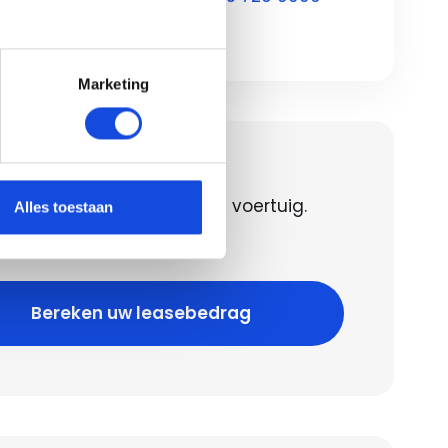
Marketing
en uw leasebedrag
 het leasebedrag voor dit voertuig.
Alles toestaan
 geld lenen kost ook geld!
Bereken uw leasebedrag