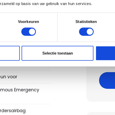
erzameld op basis van uw gebruik van hun services.
oelen verwarmd
spoiler
Voorkeuren
Statistieken
Berek
klasse
kkering)
Bereken
Selectie toestaan
Let op,
orSlip Regeling
un voor
omous Emergency
rdersairbag