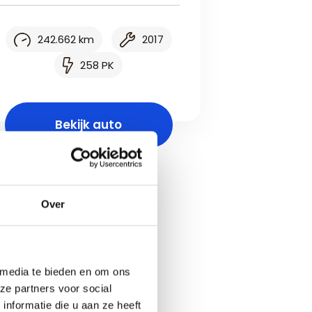
242.662 km
2017
258 PK
Bekijk auto
Over
 media te bieden en om ons
ze partners voor social
nformatie die u aan ze heeft
ker naar Auto