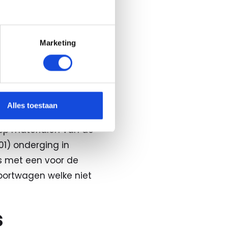
n mooi aanbod
denklasse tot de
t mogelijk uw oude
Marketing
Alles toestaan
rste en belangrijkste
 op materialen van de
1) onderging in
is met een voor de
portwagen welke niet
s