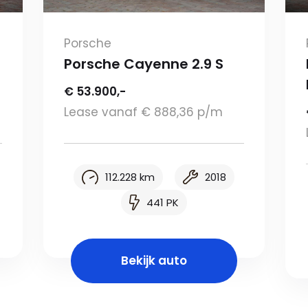
Porsche
Porsche Cayenne 2.9 S
€ 53.900,-
Lease vanaf € 888,36 p/m
112.228 km
2018
441 PK
Bekijk auto