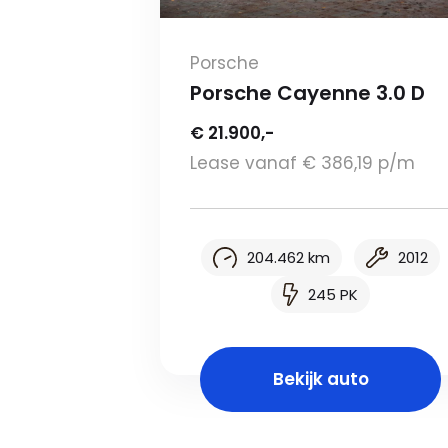
Porsche
Porsche Cayenne 3.0 D
€ 21.900,-
Lease vanaf € 386,19 p/m
204.462 km
2012
245 PK
Bekijk auto