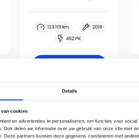
123.119 km
2018
462 PK
Bekijk auto
Details
 van cookies
 Occasion
ent en advertenties te personaliseren, om functies voor social
. Ook delen we informatie over uw gebruik van onze site met on
e. Deze partners kunnen deze gegevens combineren met andere i
oie Porsche in de omgeving Apeldoorn? Kom dan ze