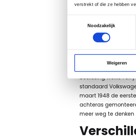
verstrekt of die ze hebben v
Keijzers! In onze sh
Porsches kunt u bij 
Toestemmingsselectie
meest exclusieve wag
Noodzakelijk
auto in te ruilen en 
Hoe is d
Weigeren
In 1948 wordt in het
beslissing welke Fer
standaard Volkswagen
maart 1948 de eerste
achteras gemonteerd
meer weg te denken i
Verschil