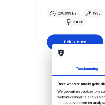
205.699 km
1983
231 PK
Bekijk auto
Toestemming
Deze website maakt gebruik
Porsche
We gebruiken cookies om cont
websiteverkeer te analyseren
media, adverteren en analys
Op zoek naar een mo