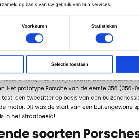
erzameld op basis van uw gebruik van hun services.
owroom staan diverse modellen Porsches. Naast ee
ons terecht voor ieder type auto. Van een mooie mid
en, Auto Keijzers heeft het voor u! Daarnaast is he
Voorkeuren
Statistieken
accepteren wij zelfs bestelbussen, motoren en boten.
e Porsche ontstaan?
Selectie toestaan
 Oostenrijkse Gmünd het merk Porsche geboren. De ee
ry Porsche nam, was om zijn nieuwe auto te baseren
. Het prototype Porsche van de eerste 356 (356-00
 test; een tweezitter op basis van een buizenchass
e motor. Dit was de start van een buitengewone s
s in het straatbeeld!
lende soorten Porsche