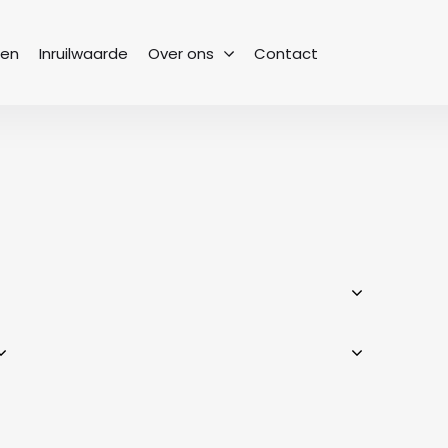
sen
Inruilwaarde
Over ons
Contact
Het team
Bekijk onze collega’s
Geschiedenis
Van begin tot heden
Vacatures
Een nieuwe uitdaging
Vestigingen
Waar kun je ons vinden