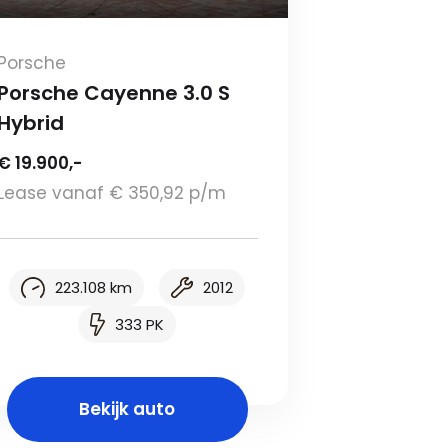
Porsche
Porsche Cayenne 3.0 S
Hybrid
€ 19.900,-
Lease vanaf € 350,92 p/m
223.108 km
2012
333 PK
Bekijk auto