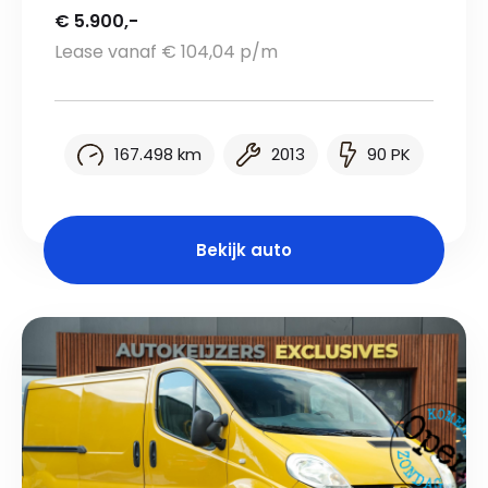
€ 5.900,-
Lease vanaf € 104,04 p/m
167.498 km
2013
90 PK
Bekijk auto