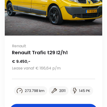
Renault
Renault Trafic t29 l2/h1
€ 9.450,-
Lease vanaf € 166,64 p/m
273.798 km
2011
145 PK