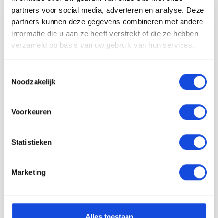
partners voor social media, adverteren en analyse. Deze
partners kunnen deze gegevens combineren met andere
informatie die u aan ze heeft verstrekt of die ze hebben
verzameld op basis van uw gebruik van hun services.
Toestemmingsselectie
Noodzakelijk
Etiënne Kruit
Verkoopadviseur
Voorkeuren
Interesse?
Wij staan u graag te woord. Neem
Statistieken
vrijblijvend contact met ons op.
Marketing
055 - 35 74 370
Stel uw vraag
Alles toestaan