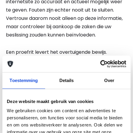
internetsite zo accuraat en actueel mogelijk weer
te geven. Fouten zijn echter nooit uit te sluiten.
Vertrouw daarom nooit alleen op deze informatie,
maar controleer bij aankoop de zaken die uw
beslissing zouden kunnen beïnvloeden.
Een proefrit levert het overtuigende bewijs.
Bel nu
Stel uw vraag
Toestemming
Details
Over
Deze website maakt gebruik van cookies
Maak een afspraak
We gebruiken cookies om content en advertenties te
personaliseren, om functies voor social media te bieden
en om ons websiteverkeer te analyseren. Ook delen we
Auto Keijzers - RDW Erkend
informatie over uw gebruik van onze site met onze