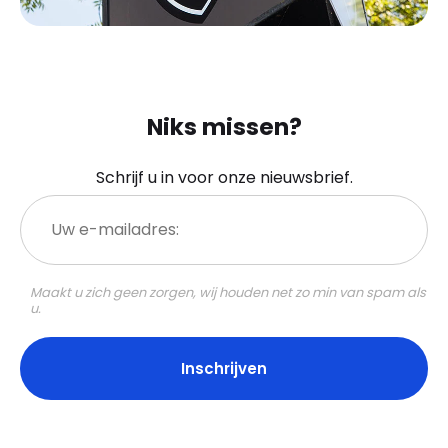
Niks missen?
Schrijf u in voor onze nieuwsbrief.
Uw
e-
mailadres:
Maakt u zich geen zorgen, wij houden net zo min van spam als
u.