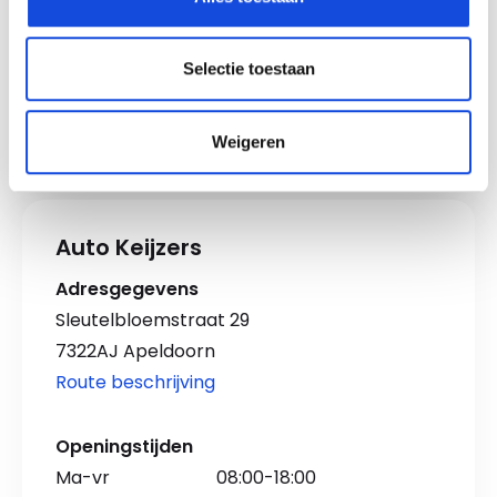
Selectie toestaan
Maak een afspraak
Weigeren
Auto Keijzers
Adresgegevens
Sleutelbloemstraat 29
7322AJ Apeldoorn
Route beschrijving
Openingstijden
Ma-vr
08:00-18:00