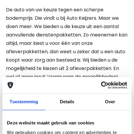
De auto van uw keuze tegen een scherpe
bodemprijs. Die vindt u bij Auto Keijzers. Maar we
doen meer. We bieden u de keuze uit een aantal
aanvullende dienstenpakketten. Zo meenemen kan
altijd, maar kiest u voor één van onze
afleverpakketten, dan weet u zeker dat u een auto
koopt waar zorg aan besteed is. Wij bieden u de
mogelijkheid te kiezen uit 2 afleverpakketten. En
wel of geen inruil. Vraag naar de mogelijkheden!
NATIONALE AUTOPAS EN ONDERHOUDSHISTORIE
AANWEZIG. Ook kunt u bij ons uw auto, caravan,
camper, motor of boot inruilen. Onze
Toestemming
Details
Over
openingstijden zijn van maandag tot en met vrijdag
van 8.00 uur tot 18.00 uur en zaterdag van 9.00 uur
Deze website maakt gebruik van cookies
tot 17.00 uur. 2 koopzondagen per maand. Kom
We gebruiken cookies om content en advertenties te