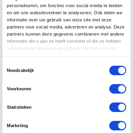
naar onze showroom. Altijd 500 hoogwaardige
personaliseren, om functies voor social media te bieden
occasions op voorraad. Wilt u informatie en inruilen
en om ons websiteverkeer te analyseren. Ook delen we
bel dan onze verkoopadviseurs. GELD VRIJMAKEN?
informatie over uw gebruik van onze site met onze
WIJ BETALEN OOK TOE OP EEN GOEDKOPE AUTO!
partners voor social media, adverteren en analyse. Deze
Alle moeite is genomen om de informatie op deze
partners kunnen deze gegevens combineren met andere
informatie die u aan ze heeft verstrekt of die ze hebben
internetsite zo accuraat en actueel mogelijk weer
verzameld op basis van uw gebruik van hun services.
te geven. Fouten zijn echter nooit uit te sluiten.
Vertrouw daarom nooit alleen op deze informatie,
Toestemmingsselectie
maar controleer bij aankoop de zaken die uw
Noodzakelijk
beslissing zouden kunnen beïnvloeden.
Voorkeuren
Een proefrit levert het overtuigende bewijs.
Bel nu
Statistieken
Stel uw vraag
Marketing