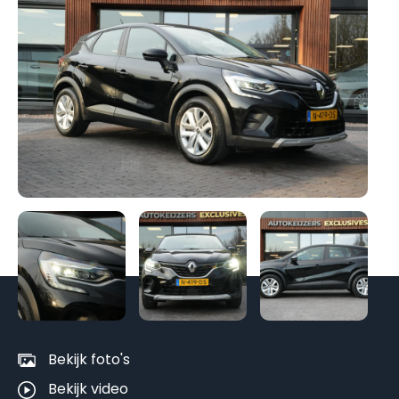
Be
al
fo
Bekijk foto's
Bekijk video