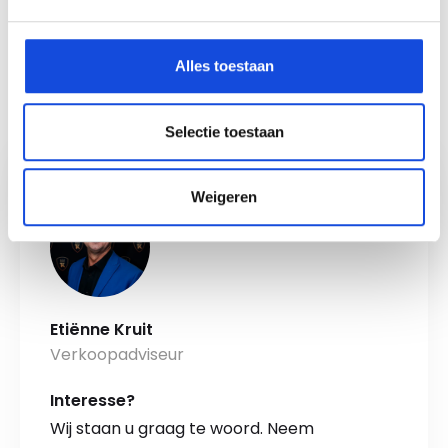
Maak een afspraak
Alles toestaan
Selectie toestaan
Auto Keijzers - RDW Erkend
Weigeren
Etiënne Kruit
Verkoopadviseur
Interesse?
Wij staan u graag te woord. Neem