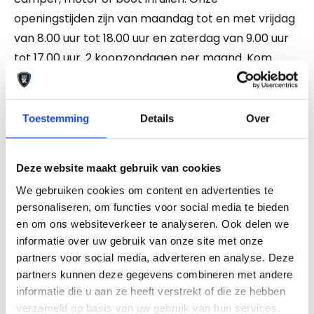
openingstijden zijn van maandag tot en met vrijdag
van 8.00 uur tot 18.00 uur en zaterdag van 9.00 uur
tot 17.00 uur. 2 koopzondagen per maand. Kom
naar onze showroom. Altijd 500 hoogwaardige
occasions op voorraad. Wilt u informatie en inruilen
bel dan onze verkoopadviseurs. GELD VRIJMAKEN?
Toestemming
Details
Over
WIJ BETALEN OOK TOE OP EEN GOEDKOPE AUTO!
Alle moeite is genomen om de informatie op deze
Deze website maakt gebruik van cookies
internetsite zo accuraat en actueel mogelijk weer
We gebruiken cookies om content en advertenties te
te geven. Fouten zijn echter nooit uit te sluiten.
personaliseren, om functies voor social media te bieden
Vertrouw daarom nooit alleen op deze informatie,
en om ons websiteverkeer te analyseren. Ook delen we
maar controleer bij aankoop de zaken die uw
informatie over uw gebruik van onze site met onze
beslissing zouden kunnen beïnvloeden.
partners voor social media, adverteren en analyse. Deze
partners kunnen deze gegevens combineren met andere
informatie die u aan ze heeft verstrekt of die ze hebben
Een proefrit levert het overtuigende bewijs.
Bel nu
verzameld op basis van uw gebruik van hun services.