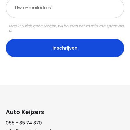
Uw
e-
mailadres:
Maakt u zich geen zorgen, wij houden net zo min van spam als
u.
Auto Keijzers
055 - 35 74 370