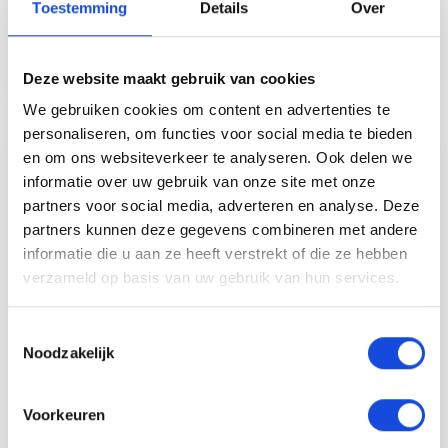
Toestemming
Details
Over
Deze website maakt gebruik van cookies
We gebruiken cookies om content en advertenties te
personaliseren, om functies voor social media te bieden
Auto Keijzers
en om ons websiteverkeer te analyseren. Ook delen we
Adresgegevens
informatie over uw gebruik van onze site met onze
partners voor social media, adverteren en analyse. Deze
Sleutelbloemstraat 29
partners kunnen deze gegevens combineren met andere
7322AJ Apeldoorn
informatie die u aan ze heeft verstrekt of die ze hebben
Route beschrijving
verzameld op basis van uw gebruik van hun services.
Openingstijden
Toestemmingsselectie
Ma-vr
08:00-18:00
Noodzakelijk
Zaterdag
09:00-17:00
Koopzondagen*
12:00-17:00
Voorkeuren