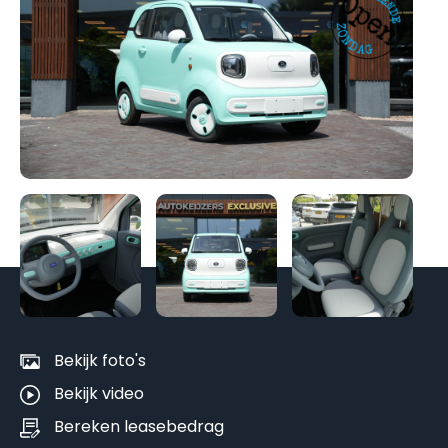
Be
al
fo
Bekijk foto's
Bekijk video
Bereken leasebedrag