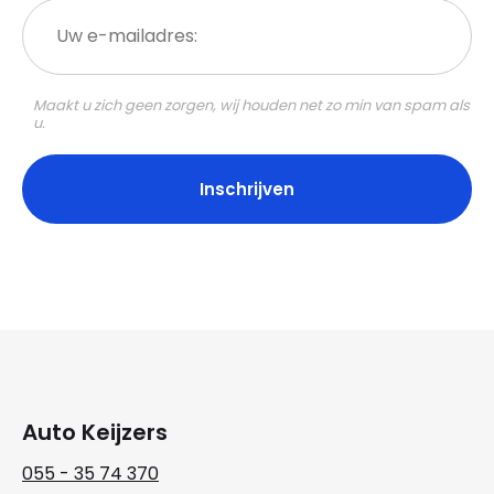
Uw
e-
mailadres:
Maakt u zich geen zorgen, wij houden net zo min van spam als
u.
Auto Keijzers
055 - 35 74 370