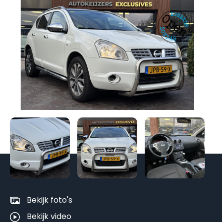
Be
al
fo
Bekijk foto's
Bekijk video