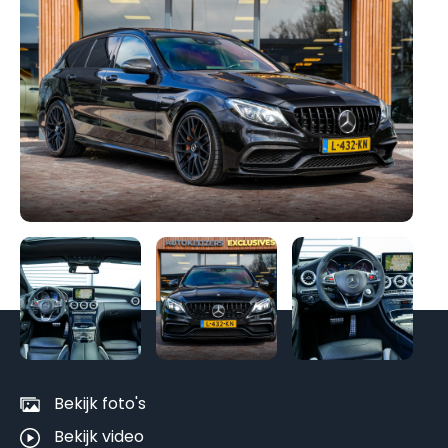
Be
al
fo
Bekijk foto's
Bekijk video