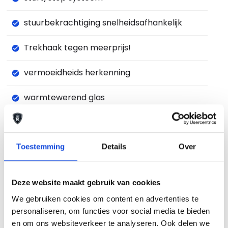
stuurbekrachtiging snelheidsafhankelijk
Trekhaak tegen meerprijs!
vermoeidheids herkenning
warmtewerend glas
zij airbag(s) voor
Toestemming
Details
Over
Beschrijving auto
Deze website maakt gebruik van cookies
De auto van uw keuze tegen een scherpe
We gebruiken cookies om content en advertenties te
bodemprijs. Die vindt u bij Auto Keijzers. Maar we
personaliseren, om functies voor social media te bieden
doen meer. We bieden u de keuze uit een aantal
en om ons websiteverkeer te analyseren. Ook delen we