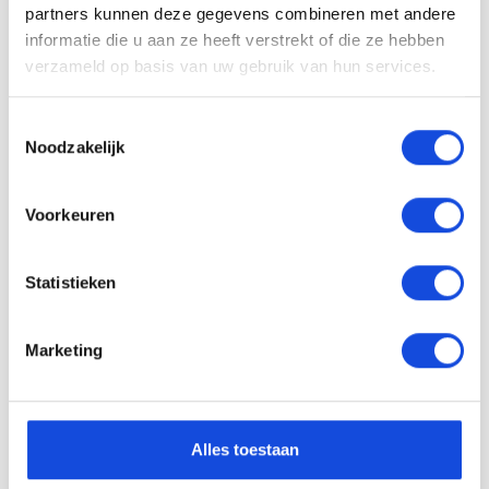
partners kunnen deze gegevens combineren met andere
informatie die u aan ze heeft verstrekt of die ze hebben
verzameld op basis van uw gebruik van hun services.
Toestemmingsselectie
Etiënne Kruit
Noodzakelijk
Verkoopadviseur
Interesse?
Voorkeuren
Wij staan u graag te woord. Neem
vrijblijvend contact met ons op.
Statistieken
055 - 35 74 370
Marketing
Stel uw vraag
Alles toestaan