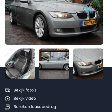
Be
al
fo
Bekijk foto's
Bekijk video
Bereken leasebedrag