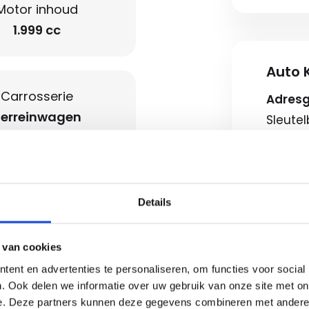
Motor inhoud
1.999 cc
Auto K
Carrosserie
Adres
Terreinwagen
Sleute
7322AJ
Route b
Openin
Details
onic climate controle
Ma-vr
Zaterd
 van cookies
ederen bekleding
Koopz
ent en advertenties te personaliseren, om functies voor social
. Ook delen we informatie over uw gebruik van onze site met on
e. Deze partners kunnen deze gegevens combineren met andere i
Neem c