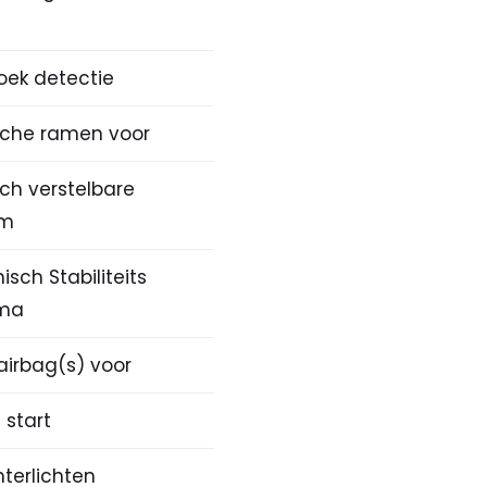
ek detectie
ische ramen voor
sch verstelbare
om
nisch Stabiliteits
ma
airbag(s) voor
 start
hterlichten