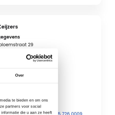
eijzers
gegevens
lbloemstraat 29
 Apeldoorn
eschrijving
gstijden
Over
08:00-18:00
ag
09:00-17:00
ondagen*
12:00-17:00
 media te bieden en om ons
ze partners voor social
nformatie die u aan ze heeft
ontact met ons op via
055 726 0009