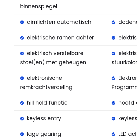
binnenspiegel
dimlichten automatisch
dodeho
elektrische ramen achter
elektr
elektrisch verstelbare
elektri
stoel(en) met geheugen
stuurkol
elektronische
Elektro
remkrachtverdeling
Program
hill hold functie
hoofd 
keyless entry
keyless
lage gearing
LED ac