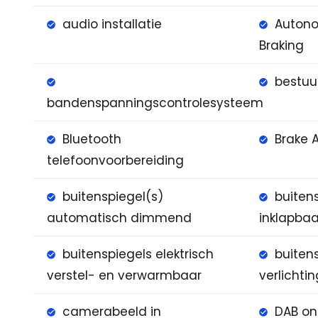
audio installatie
Auton
Braking
bestuu
bandenspanningscontrolesysteem
Bluetooth
Brake 
telefoonvoorbereiding
buitenspiegel(s)
buitens
automatisch dimmend
inklapbaa
buitenspiegels elektrisch
buiten
verstel- en verwarmbaar
verlichti
camerabeeld in
DAB on