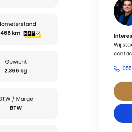
ilometerstand
.468 km
Intere
Wij sta
contac
Gewicht
055
2.366 kg
BTW / Marge
BTW