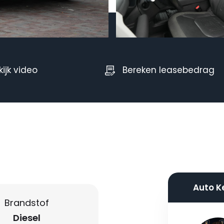
kijk video
Bereken leasebedrag
Auto K
Brandstof
Diesel