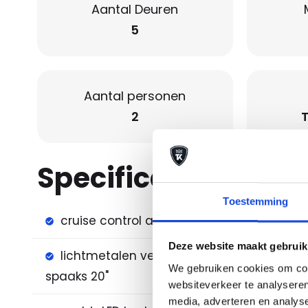
Aantal Deuren
5
Aantal personen
2
Specificaties
Toestemming
cruise control adaptief
electr
Deze website maakt gebruik
lichtmetalen velgen 5-
luxe l
We gebruiken cookies om cont
spaaks 20"
websiteverkeer te analyseren
media, adverteren en analys