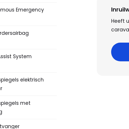
Inrui
omous Emergency
Heeft u
caravan
rdersairbag
Assist System
piegels elektrisch
r
spiegels met
ng
tvanger