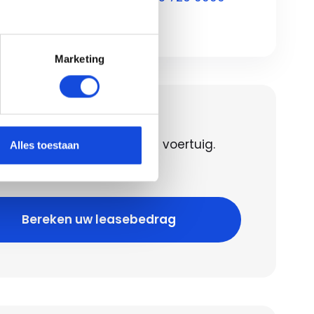
Marketing
en uw leasebedrag
 het leasebedrag voor dit voertuig.
Alles toestaan
 geld lenen kost ook geld!
Bereken uw leasebedrag