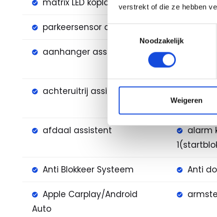
matrix LED koplampen
naviga
verstrekt of die ze hebben v
parkeersensor achter
parkee
Toestemmingsselectie
Noodzakelijk
aanhanger assistent
achter
waarsch
achteruitrij assistent
adapti
Weigeren
systeem
afdaal assistent
alarm 
1(startblo
Anti Blokkeer Systeem
Anti do
Apple Carplay/Android
armste
Auto