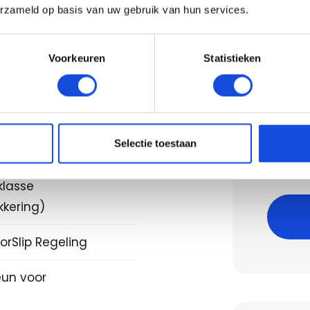
tiesysteem full map
erzameld op basis van uw gebruik van hun services.
rsensor voor
Voorkeuren
Statistieken
opkomend verkeer
uwing
Berek
ef demping
Bereken
Selectie toestaan
Let op,
klasse
kkering)
orSlip Regeling
un voor