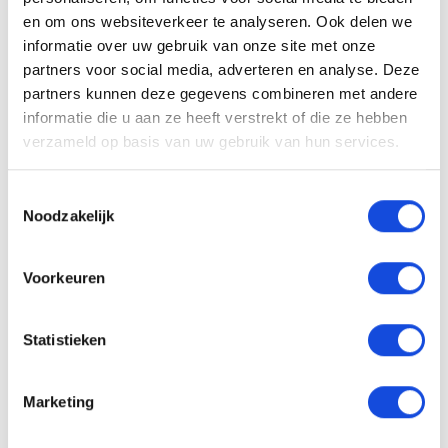
bel dan onze verkoopadviseurs. GELD VRIJMAKEN?
en om ons websiteverkeer te analyseren. Ook delen we
WIJ BETALEN OOK TOE OP EEN GOEDKOPE AUTO!
informatie over uw gebruik van onze site met onze
partners voor social media, adverteren en analyse. Deze
Alle moeite is genomen om de informatie op deze
partners kunnen deze gegevens combineren met andere
internetsite zo accuraat en actueel mogelijk weer
informatie die u aan ze heeft verstrekt of die ze hebben
te geven. Fouten zijn echter nooit uit te sluiten.
verzameld op basis van uw gebruik van hun services.
Vertrouw daarom nooit alleen op deze informatie,
maar controleer bij aankoop de zaken die uw
Toestemmingsselectie
beslissing zouden kunnen beïnvloeden.
Noodzakelijk
Een proefrit levert het overtuigende bewijs.
Bel nu
Voorkeuren
Statistieken
Stel uw vraag
Marketing
Maak een afspraak