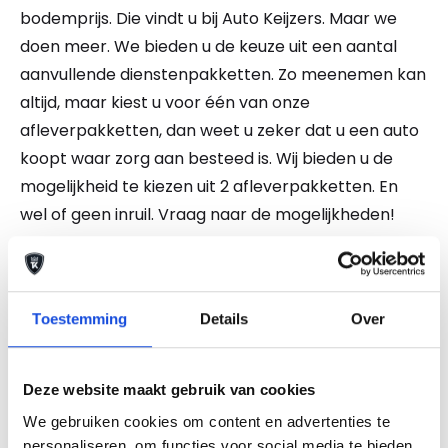
bodemprijs. Die vindt u bij Auto Keijzers. Maar we
doen meer. We bieden u de keuze uit een aantal
aanvullende dienstenpakketten. Zo meenemen kan
altijd, maar kiest u voor één van onze
afleverpakketten, dan weet u zeker dat u een auto
koopt waar zorg aan besteed is. Wij bieden u de
mogelijkheid te kiezen uit 2 afleverpakketten. En
wel of geen inruil. Vraag naar de mogelijkheden!
NATIONALE AUTOPAS EN ONDERHOUDSHISTORIE
AANWEZIG. Ook kunt u bij ons uw auto, caravan,
camper, motor of boot inruilen. Onze
Toestemming
Details
Over
openingstijden zijn van maandag tot en met vrijdag
van 8.00 uur tot 18.00 uur en zaterdag van 9.00 uur
tot 17.00 uur. 2 koopzondagen per maand. Kom
Deze website maakt gebruik van cookies
naar onze showroom. Altijd 500 hoogwaardige
We gebruiken cookies om content en advertenties te
occasions op voorraad. Wilt u informatie en inruilen
personaliseren, om functies voor social media te bieden