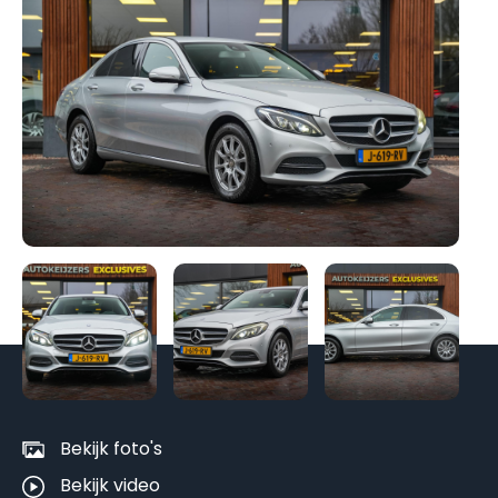
Be
al
fo
Bekijk foto's
Bekijk video