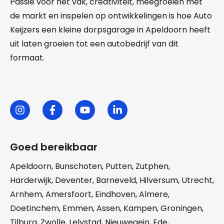
Passie voor het vak, creativiteit, meegroeien met
de markt en inspelen op ontwikkelingen is hoe Auto
Keijzers een kleine dorpsgarage in Apeldoorn heeft
uit laten groeien tot een autobedrijf van dit
formaat.
Goed bereikbaar
Apeldoorn
,
Bunschoten
,
Putten
,
Zutphen
,
Harderwijk
,
Deventer
,
Barneveld
,
Hilversum
,
Utrecht
,
Arnhem
,
Amersfoort
,
Eindhoven
,
Almere
,
Doetinchem
,
Emmen
,
Assen
,
Kampen
,
Groningen
,
Tilburg
,
Zwolle
,
Lelystad
,
Nieuwegein
,
Ede
,