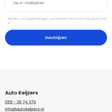
e-
mailadres:
Maakt u zich geen zorgen, wij houden net zo min van spam als
u.
Auto Keijzers
055 - 35 74 370
info@autokeijzers.nl