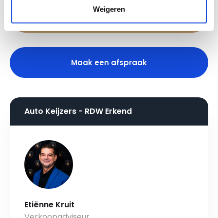
Weigeren
Stel uw vraag
Maak een afspraak
Auto Keijzers - RDW Erkend
Etiënne Kruit
Verkoopadviseur