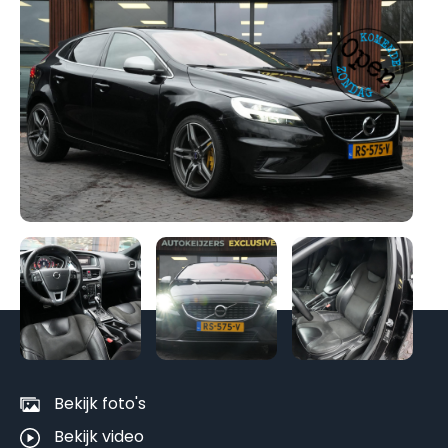
Be
al
fo
Bekijk foto's
Bekijk video