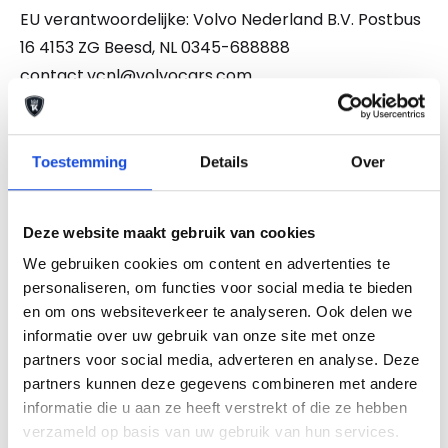
EU verantwoordelijke: Volvo Nederland B.V. Postbus
16 4153 ZG Beesd, NL 0345-688888
contact.vcnl@volvocars.com
De auto van uw keuze tegen een scherpe
bodemprijs. Die vindt u bij Auto Keijzers. Maar we
Toestemming
Details
Over
doen meer. We bieden u de keuze uit een aantal
aanvullende dienstenpakketten. Zo meenemen kan
Deze website maakt gebruik van cookies
altijd, maar kiest u voor één van onze
afleverpakketten, dan weet u zeker dat u een auto
We gebruiken cookies om content en advertenties te
personaliseren, om functies voor social media te bieden
koopt waar zorg aan besteed is. Wij bieden u de
en om ons websiteverkeer te analyseren. Ook delen we
mogelijkheid te kiezen uit 2 afleverpakketten. En
informatie over uw gebruik van onze site met onze
wel of geen inruil. Vraag naar de mogelijkheden!
partners voor social media, adverteren en analyse. Deze
NATIONALE AUTOPAS EN ONDERHOUDSHISTORIE
partners kunnen deze gegevens combineren met andere
AANWEZIG. Ook kunt u bij ons uw auto, caravan,
informatie die u aan ze heeft verstrekt of die ze hebben
camper, motor of boot inruilen. Onze
verzameld op basis van uw gebruik van hun services.