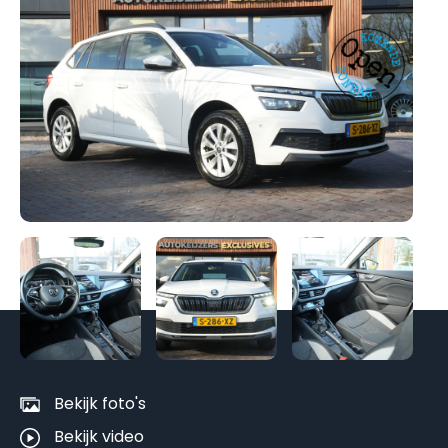
Be
al
fo
Bekijk foto's
Bekijk video