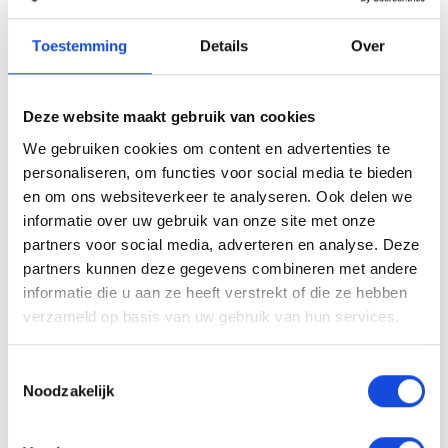
voorspoiler
Toestemming
Details
Over
zij airbag(s) voor
Deze website maakt gebruik van cookies
Beschrijving auto
We gebruiken cookies om content en advertenties te
personaliseren, om functies voor social media te bieden
en om ons websiteverkeer te analyseren. Ook delen we
EU verantwoordelijke: SKODA AUTO a.s. tr. Václava
informatie over uw gebruik van onze site met onze
Klementa 869 29301 Mladá Boleslav, CZ +420-
partners voor social media, adverteren en analyse. Deze
236090002 https://www.skoda-auto.com/
partners kunnen deze gegevens combineren met andere
infoline@skoda-auto.cz
informatie die u aan ze heeft verstrekt of die ze hebben
verzameld op basis van uw gebruik van hun services.
De auto van uw keuze tegen een scherpe
bodemprijs. Die vindt u bij Auto Keijzers. Maar we
Toestemmingsselectie
Noodzakelijk
doen meer. We bieden u de keuze uit een aantal
aanvullende dienstenpakketten. Zo meenemen kan