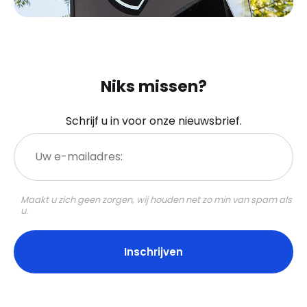
Niks missen?
Schrijf u in voor onze nieuwsbrief.
Uw
e-
mailadres:
Maakt u zich geen zorgen, wij houden net zo min van spam als
u.