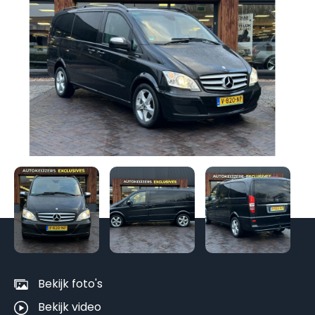
Be
al
fo
Bekijk foto's
Bekijk video