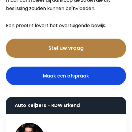
maar controleer bij aankoop de zaken die uw
beslissing zouden kunnen beïnvloeden.
Een proefrit levert het overtuigende bewijs.
Bel nu
Stel uw vraag
Maak een afspraak
Auto Keijzers - RDW Erkend