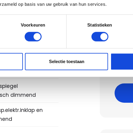
erzameld op basis van uw gebruik van hun services.
tiesysteem full map
Voorkeuren
Statistieken
oelen verwarmd
lokkeer Systeem
Berek
Bereken
Selectie toestaan
Let op,
anningscontrolesysteem
spiegel
isch dimmend
p.elektr.inklap en
mmend