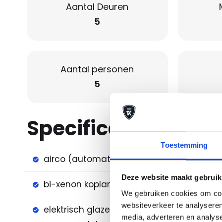
Aantal Deuren
5
Aantal personen
5
Specificaties
Toestemming
airco (automatisch)
airco 
Deze website maakt gebruik
bi-xenon koplampen
cruise 
We gebruiken cookies om cont
websiteverkeer te analyseren
elektrisch glazen
lichtm
media, adverteren en analys