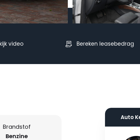
kijk video
Bereken leasebedrag
Auto K
Brandstof
Benzine