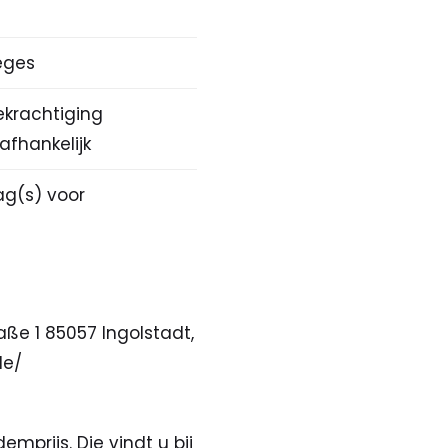
eges
ekrachtiging
afhankelijk
bag(s) voor
aße 1 85057 Ingolstadt,
de/
prijs. Die vindt u bij