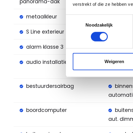
panorama-dak
verstrekt of die ze hebben v
metaalkleur
naviga
Toestemmingsselectie
Noodzakelijk
S Line exterieur
voorst
alarm klasse 3
Anti B
audio installatie
Weigeren
bandensp
bestuurdersairbag
binnen
automat
boordcomputer
buitens
aut. di