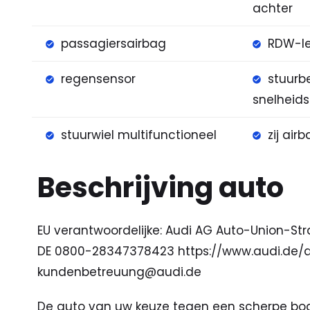
achter
passagiersairbag
RDW-l
regensensor
stuurb
snelheids
stuurwiel multifunctioneel
zij air
Beschrijving auto
EU verantwoordelijke: Audi AG Auto-Union-Str
DE 0800-28347378423 https://www.audi.de/
kundenbetreuung@audi.de
De auto van uw keuze tegen een scherpe bodem