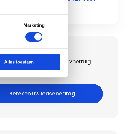
Marketing
en uw leasebedrag
 het leasebedrag voor dit voertuig.
Alles toestaan
 geld lenen kost ook geld!
Bereken uw leasebedrag