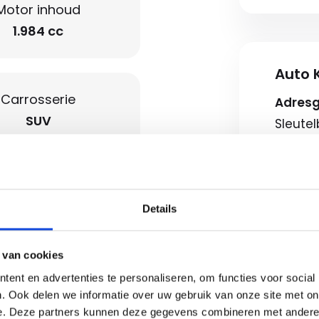
Motor inhoud
1.984 cc
Auto K
Carrosserie
Adres
SUV
Sleute
7322AJ
Route b
Openin
Details
separaat achter
Ma-vr
Zaterd
 van cookies
control
Koopz
ent en advertenties te personaliseren, om functies voor social
. Ook delen we informatie over uw gebruik van onze site met on
etalen velgen 19"
e. Deze partners kunnen deze gegevens combineren met andere i
Neem c