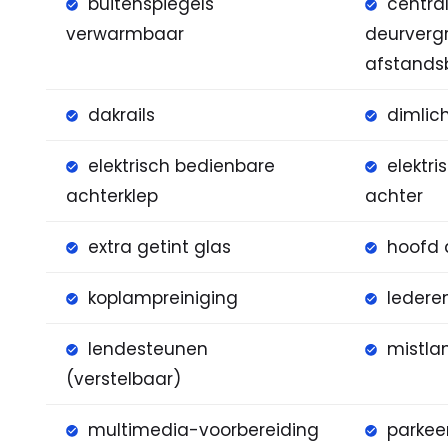
buitenspiegels
centra
verwarmbaar
deurverg
afstands
dakrails
dimlic
elektrisch bedienbare
elektr
achterklep
achter
extra getint glas
hoofd 
koplampreiniging
ledere
lendesteunen
mistla
(verstelbaar)
multimedia-voorbereiding
parkee