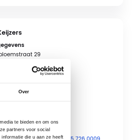
eijzers
gegevens
lbloemstraat 29
 Apeldoorn
eschrijving
gstijden
Over
08:00-18:00
ag
09:00-17:00
ondagen*
12:00-17:00
 media te bieden en om ons
ze partners voor social
nformatie die u aan ze heeft
ontact met ons op via
055 726 0009