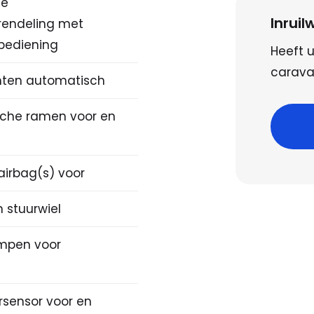
le
Inrui
rendeling met
bediening
Heeft u
caravan
hten automatisch
ische ramen voor en
airbag(s) voor
n stuurwiel
mpen voor
rsensor voor en