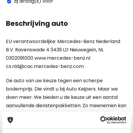
zij airbag(s) voor
Beschrijving auto
EU verantwoordelijke: Mercedes-Benz Nederland
B.V. Ravenswade 4 3439 LD Nieuwegein, NL
0302091000 www.mercedes-benz.nl
cs.nld@cac.mercedes-benz.com
De auto van uw keuze tegen een scherpe
bodemprijs. Die vindt u bij Auto Keijzers. Maar we
doen meer. We bieden u de keuze uit een aantal
aanvullende dienstenpakketten. Zo meenemen kan
altijd, maar kiest u voor één van onze
afleverpakketten, dan weet u zeker dat u een auto
koopt waar zorg aan besteed is. Wij bieden u de