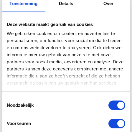
Toestemming
Details
Over
mogelijkheid te kiezen uit 2 afleverpakketten. En
wel of geen inruil. Vraag naar de mogelijkheden!
NATIONALE AUTOPAS EN ONDERHOUDSHISTORIE
Deze website maakt gebruik van cookies
AANWEZIG. Ook kunt u bij ons uw auto, caravan,
We gebruiken cookies om content en advertenties te
camper, motor of boot inruilen. Onze
personaliseren, om functies voor social media te bieden
openingstijden zijn van maandag tot en met vrijdag
en om ons websiteverkeer te analyseren. Ook delen we
van 8.00 uur tot 18.00 uur en zaterdag van 9.00 uur
informatie over uw gebruik van onze site met onze
partners voor social media, adverteren en analyse. Deze
tot 17.00 uur. 2 koopzondagen per maand. Kom
partners kunnen deze gegevens combineren met andere
naar onze showroom. Altijd 500 hoogwaardige
informatie die u aan ze heeft verstrekt of die ze hebben
occasions op voorraad. Wilt u informatie en inruilen
verzameld op basis van uw gebruik van hun services.
bel dan onze verkoopadviseurs. GELD VRIJMAKEN?
WIJ BETALEN OOK TOE OP EEN GOEDKOPE AUTO!
Toestemmingsselectie
Alle moeite is genomen om de informatie op deze
Noodzakelijk
internetsite zo accuraat en actueel mogelijk weer
te geven. Fouten zijn echter nooit uit te sluiten.
Voorkeuren
Vertrouw daarom nooit alleen op deze informatie,