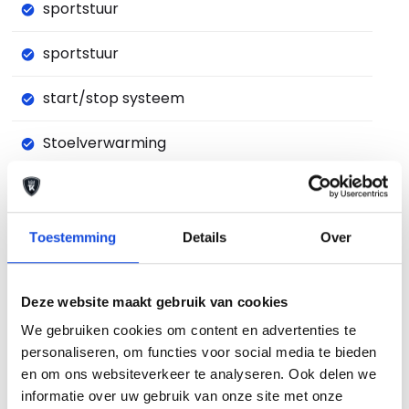
sportstuur
sportstuur
start/stop systeem
Stoelverwarming
stuurbekrachtiging snelheidsafhankelijk
stuurwiel multifunctioneel
Toestemming
Details
Over
Trekhaak tegen meerprijs!
Deze website maakt gebruik van cookies
vermoeidheids herkenning
We gebruiken cookies om content en advertenties te
personaliseren, om functies voor social media te bieden
voor-en achterspoiler
en om ons websiteverkeer te analyseren. Ook delen we
informatie over uw gebruik van onze site met onze