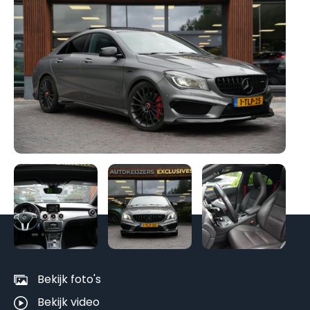
Be
al
fo
Bekijk foto's
Bekijk video