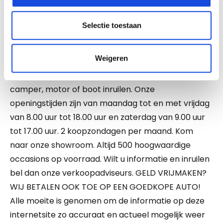
afleverpakketten, dan weet u zeker dat u een auto
koopt waar zorg aan besteed is. Wij bieden u de
Selectie toestaan
mogelijkheid te kiezen uit 2 afleverpakketten. En
wel of geen inruil. Vraag naar de mogelijkheden!
Weigeren
NATIONALE AUTOPAS EN ONDERHOUDSHISTORIE
AANWEZIG. Ook kunt u bij ons uw auto, caravan,
camper, motor of boot inruilen. Onze
openingstijden zijn van maandag tot en met vrijdag
van 8.00 uur tot 18.00 uur en zaterdag van 9.00 uur
tot 17.00 uur. 2 koopzondagen per maand. Kom
naar onze showroom. Altijd 500 hoogwaardige
occasions op voorraad. Wilt u informatie en inruilen
bel dan onze verkoopadviseurs. GELD VRIJMAKEN?
WIJ BETALEN OOK TOE OP EEN GOEDKOPE AUTO!
Alle moeite is genomen om de informatie op deze
internetsite zo accuraat en actueel mogelijk weer