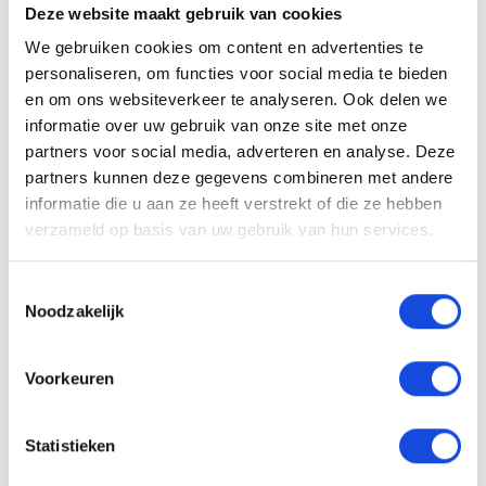
Deze website maakt gebruik van cookies
We gebruiken cookies om content en advertenties te
Beschrijving auto
personaliseren, om functies voor social media te bieden
en om ons websiteverkeer te analyseren. Ook delen we
informatie over uw gebruik van onze site met onze
De auto van uw keuze tegen een scherpe
partners voor social media, adverteren en analyse. Deze
bodemprijs. Die vindt u bij Auto Keijzers. Maar we
partners kunnen deze gegevens combineren met andere
doen meer. We bieden u de keuze uit een aantal
informatie die u aan ze heeft verstrekt of die ze hebben
verzameld op basis van uw gebruik van hun services.
aanvullende dienstenpakketten. Zo meenemen kan
altijd, maar kiest u voor één van onze
Toestemmingsselectie
afleverpakketten, dan weet u zeker dat u een auto
Noodzakelijk
koopt waar zorg aan besteed is. Wij bieden u de
mogelijkheid te kiezen uit 2 afleverpakketten. En
Voorkeuren
wel of geen inruil. Vraag naar de mogelijkheden!
NATIONALE AUTOPAS EN ONDERHOUDSHISTORIE
AANWEZIG. Ook kunt u bij ons uw auto, caravan,
Statistieken
camper, motor of boot inruilen. Onze