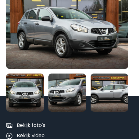
Be
al
fo
Bekijk foto's
Bekijk video