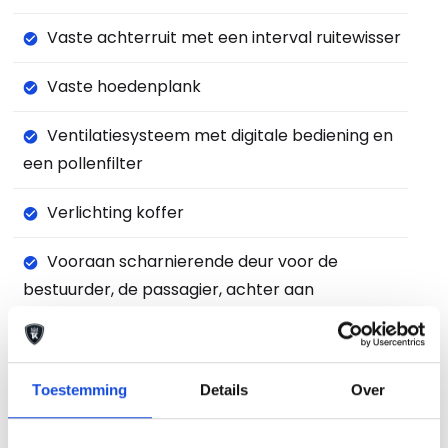
Vaste achterruit met een interval ruitewisser
Vaste hoedenplank
Ventilatiesysteem met digitale bediening en
een pollenfilter
Verlichting koffer
Vooraan scharnierende deur voor de
bestuurder, de passagier, achter aan
bestuurderzijde en achter aan passagier
Zetelbekleding met stoffen hoofdmateriaal
Toestemming
Details
Over
en stoffen bijkomend materiaal
Zij-airbag vooraan