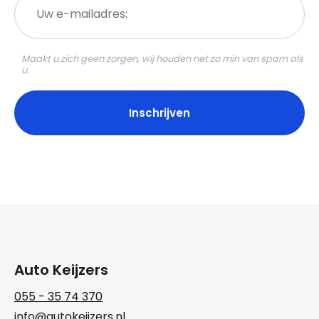
e-
mailadres:
Maakt u zich geen zorgen, wij houden net zo min van spam als
u.
Auto Keijzers
055 - 35 74 370
info@autokeijzers.nl