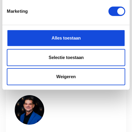
Marketing
Stel uw vraag
Alles toestaan
Maak een afspraak
Selectie toestaan
Weigeren
Auto Keijzers - RDW Erkend