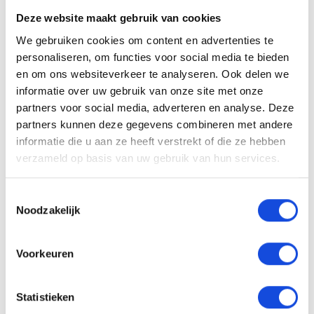
camper, motor of boot inruilen. Onze
Deze website maakt gebruik van cookies
openingstijden zijn van maandag tot en met vrijdag
We gebruiken cookies om content en advertenties te
van 8.00 uur tot 18.00 uur en zaterdag van 9.00 uur
personaliseren, om functies voor social media te bieden
tot 17.00 uur. 2 koopzondagen per maand. Kom
en om ons websiteverkeer te analyseren. Ook delen we
naar onze showroom. Altijd 500 hoogwaardige
informatie over uw gebruik van onze site met onze
partners voor social media, adverteren en analyse. Deze
occasions op voorraad. Wilt u informatie en inruilen
partners kunnen deze gegevens combineren met andere
bel dan onze verkoopadviseurs. GELD VRIJMAKEN?
informatie die u aan ze heeft verstrekt of die ze hebben
WIJ BETALEN OOK TOE OP EEN GOEDKOPE AUTO!
verzameld op basis van uw gebruik van hun services.
Alle moeite is genomen om de informatie op deze
internetsite zo accuraat en actueel mogelijk weer
Toestemmingsselectie
te geven. Fouten zijn echter nooit uit te sluiten.
Noodzakelijk
Vertrouw daarom nooit alleen op deze informatie,
maar controleer bij aankoop de zaken die uw
Voorkeuren
beslissing zouden kunnen beïnvloeden.
Statistieken
Een proefrit levert het overtuigende bewijs.
Bel nu