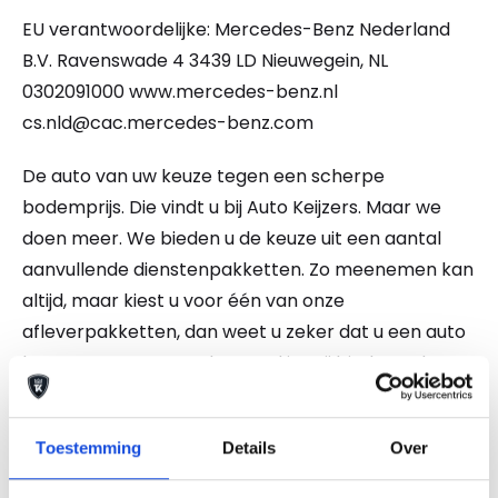
EU verantwoordelijke: Mercedes-Benz Nederland
B.V. Ravenswade 4 3439 LD Nieuwegein, NL
0302091000 www.mercedes-benz.nl
cs.nld@cac.mercedes-benz.com
De auto van uw keuze tegen een scherpe
bodemprijs. Die vindt u bij Auto Keijzers. Maar we
doen meer. We bieden u de keuze uit een aantal
aanvullende dienstenpakketten. Zo meenemen kan
altijd, maar kiest u voor één van onze
afleverpakketten, dan weet u zeker dat u een auto
koopt waar zorg aan besteed is. Wij bieden u de
mogelijkheid te kiezen uit 2 afleverpakketten. En
wel of geen inruil. Vraag naar de mogelijkheden!
Toestemming
Details
Over
NATIONALE AUTOPAS EN ONDERHOUDSHISTORIE
AANWEZIG. Ook kunt u bij ons uw auto, caravan,