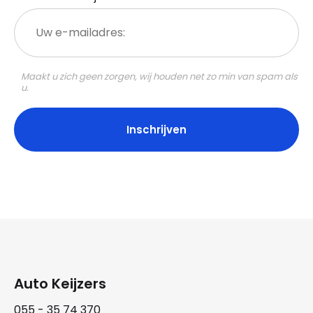
Uw
e-
mailadres:
Maakt u zich geen zorgen, wij houden net zo min van spam als
u.
Auto Keijzers
055 - 35 74 370