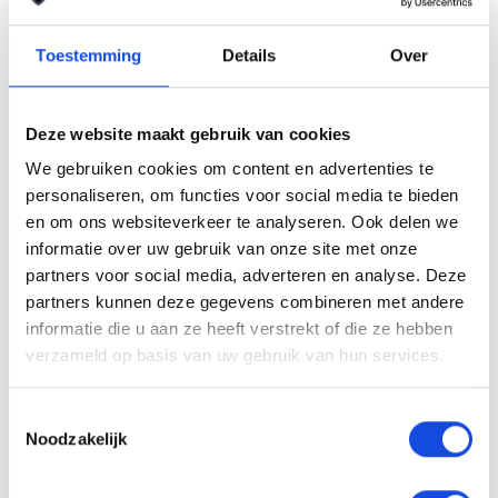
internetsite zo accuraat en actueel mogelijk weer
te geven. Fouten zijn echter nooit uit te sluiten.
Toestemming
Details
Over
Vertrouw daarom nooit alleen op deze informatie,
maar controleer bij aankoop de zaken die uw
Deze website maakt gebruik van cookies
beslissing zouden kunnen beïnvloeden.
We gebruiken cookies om content en advertenties te
personaliseren, om functies voor social media te bieden
Een proefrit levert het overtuigende bewijs.
Bel nu
en om ons websiteverkeer te analyseren. Ook delen we
informatie over uw gebruik van onze site met onze
partners voor social media, adverteren en analyse. Deze
Stel uw vraag
partners kunnen deze gegevens combineren met andere
informatie die u aan ze heeft verstrekt of die ze hebben
verzameld op basis van uw gebruik van hun services.
Maak een afspraak
Toestemmingsselectie
Noodzakelijk