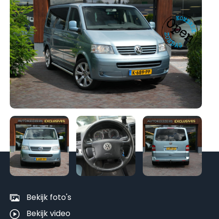
Be
al
fo
Bekijk foto's
Bekijk video