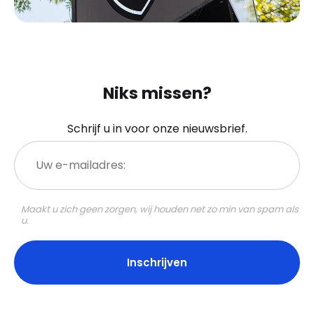
Niks missen?
Schrijf u in voor onze nieuwsbrief.
Uw
e-
mailadres:
Maakt u zich geen zorgen, wij houden net zo min van spam als
u.