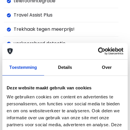
telefoonintegratie
Travel Assist Plus
Trekhaak tegen meerprijs!
verkeersbord detectie
vermoeidheids herkenning
Toestemming
Details
Over
verwarmde voorruit
volledig digitaal instrumentenpaneel
Deze website maakt gebruik van cookies
We gebruiken cookies om content en advertenties te
voorstoelen in hoogte verstelbaar
personaliseren, om functies voor social media te bieden
en om ons websiteverkeer te analyseren. Ook delen we
warmtewerende voorruit
informatie over uw gebruik van onze site met onze
partners voor social media, adverteren en analyse. Deze
zij airbag(s) voor