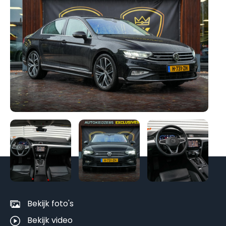
Be
al
fo
Bekijk foto's
Bekijk video