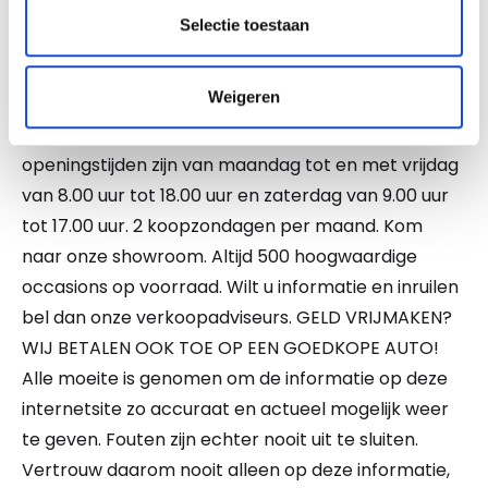
mogelijkheid te kiezen uit 2 afleverpakketten. En
Selectie toestaan
wel of geen inruil. Vraag naar de mogelijkheden!
NATIONALE AUTOPAS EN ONDERHOUDSHISTORIE
Weigeren
AANWEZIG. Ook kunt u bij ons uw auto, caravan,
camper, motor of boot inruilen. Onze
openingstijden zijn van maandag tot en met vrijdag
van 8.00 uur tot 18.00 uur en zaterdag van 9.00 uur
tot 17.00 uur. 2 koopzondagen per maand. Kom
naar onze showroom. Altijd 500 hoogwaardige
occasions op voorraad. Wilt u informatie en inruilen
bel dan onze verkoopadviseurs. GELD VRIJMAKEN?
WIJ BETALEN OOK TOE OP EEN GOEDKOPE AUTO!
Alle moeite is genomen om de informatie op deze
internetsite zo accuraat en actueel mogelijk weer
te geven. Fouten zijn echter nooit uit te sluiten.
Vertrouw daarom nooit alleen op deze informatie,