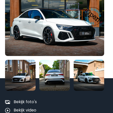
Be
al
fo
Bekijk foto's
Bekijk video