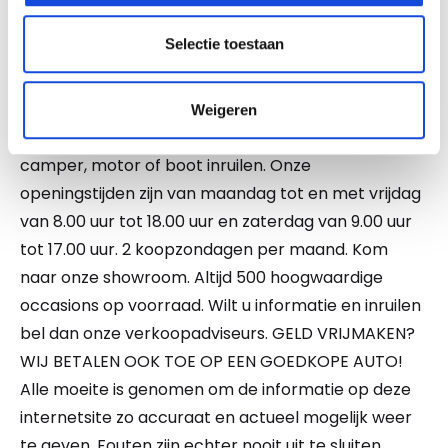
koopt waar zorg aan besteed is. Wij bieden u de
Selectie toestaan
mogelijkheid te kiezen uit 2 afleverpakketten. En
wel of geen inruil. Vraag naar de mogelijkheden!
NATIONALE AUTOPAS EN ONDERHOUDSHISTORIE
Weigeren
AANWEZIG. Ook kunt u bij ons uw auto, caravan,
camper, motor of boot inruilen. Onze
openingstijden zijn van maandag tot en met vrijdag
van 8.00 uur tot 18.00 uur en zaterdag van 9.00 uur
tot 17.00 uur. 2 koopzondagen per maand. Kom
naar onze showroom. Altijd 500 hoogwaardige
occasions op voorraad. Wilt u informatie en inruilen
bel dan onze verkoopadviseurs. GELD VRIJMAKEN?
WIJ BETALEN OOK TOE OP EEN GOEDKOPE AUTO!
Alle moeite is genomen om de informatie op deze
internetsite zo accuraat en actueel mogelijk weer
te geven. Fouten zijn echter nooit uit te sluiten.