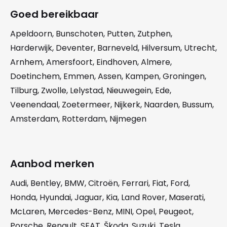
Goed bereikbaar
Apeldoorn
,
Bunschoten
,
Putten
,
Zutphen
,
Harderwijk
,
Deventer
,
Barneveld
,
Hilversum
,
Utrecht
,
Arnhem
,
Amersfoort
,
Eindhoven
,
Almere
,
Doetinchem
,
Emmen
,
Assen
,
Kampen
,
Groningen
,
Tilburg
,
Zwolle
,
Lelystad
,
Nieuwegein
,
Ede
,
Veenendaal
,
Zoetermeer
,
Nijkerk
,
Naarden
,
Bussum
,
Amsterdam
,
Rotterdam
,
Nijmegen
Aanbod merken
Audi
,
Bentley
,
BMW
,
Citroën
,
Ferrari
,
Fiat
,
Ford
,
Honda
,
Hyundai
,
Jaguar
,
Kia
,
Land Rover
,
Maserati
,
McLaren
,
Mercedes-Benz
,
MINI
,
Opel
,
Peugeot
,
Porsche
,
Renault
,
SEAT
,
Škoda
,
Suzuki
,
Tesla
,