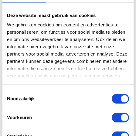
NATIONALE AUTOPAS EN ONDERHOUDSHISTORIE
AANWEZIG. Ook kunt u bij ons uw auto, caravan,
Deze website maakt gebruik van cookies
camper, motor of boot inruilen. Onze
We gebruiken cookies om content en advertenties te
openingstijden zijn van maandag tot en met vrijdag
personaliseren, om functies voor social media te bieden
van 8.00 uur tot 18.00 uur en zaterdag van 9.00 uur
en om ons websiteverkeer te analyseren. Ook delen we
tot 17.00 uur. 2 koopzondagen per maand. Kom
informatie over uw gebruik van onze site met onze
naar onze showroom. Altijd 500 hoogwaardige
partners voor social media, adverteren en analyse. Deze
partners kunnen deze gegevens combineren met andere
occasions op voorraad. Wilt u informatie en inruilen
informatie die u aan ze heeft verstrekt of die ze hebben
bel dan onze verkoopadviseurs. GELD VRIJMAKEN?
verzameld op basis van uw gebruik van hun services.
WIJ BETALEN OOK TOE OP EEN GOEDKOPE AUTO!
Alle moeite is genomen om de informatie op deze
Toestemmingsselectie
internetsite zo accuraat en actueel mogelijk weer
Noodzakelijk
te geven. Fouten zijn echter nooit uit te sluiten.
Vertrouw daarom nooit alleen op deze informatie,
Voorkeuren
maar controleer bij aankoop de zaken die uw
beslissing zouden kunnen beïnvloeden.