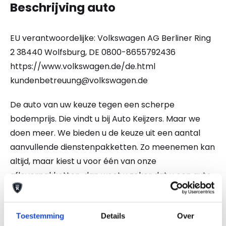
Beschrijving auto
EU verantwoordelijke: Volkswagen AG Berliner Ring
2 38440 Wolfsburg, DE 0800-8655792436
https://www.volkswagen.de/de.html
kundenbetreuung@volkswagen.de
De auto van uw keuze tegen een scherpe
bodemprijs. Die vindt u bij Auto Keijzers. Maar we
doen meer. We bieden u de keuze uit een aantal
aanvullende dienstenpakketten. Zo meenemen kan
altijd, maar kiest u voor één van onze
afleverpakketten, dan weet u zeker dat u een auto
koopt waar zorg aan besteed is. Wij bieden u de
mogelijkheid te kiezen uit 2 afleverpakketten. En
Toestemming
Details
Over
wel of geen inruil. Vraag naar de mogelijkheden!