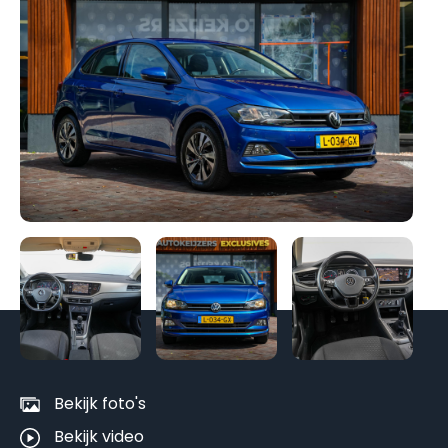
Be
al
fo
Bekijk foto's
Bekijk video