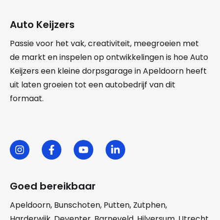
Auto Keijzers
Passie voor het vak, creativiteit, meegroeien met
de markt en inspelen op ontwikkelingen is hoe Auto
Keijzers een kleine dorpsgarage in Apeldoorn heeft
uit laten groeien tot een autobedrijf van dit
formaat.
Goed bereikbaar
Apeldoorn
,
Bunschoten
,
Putten
,
Zutphen
,
Harderwijk
,
Deventer
,
Barneveld
,
Hilversum
,
Utrecht
,