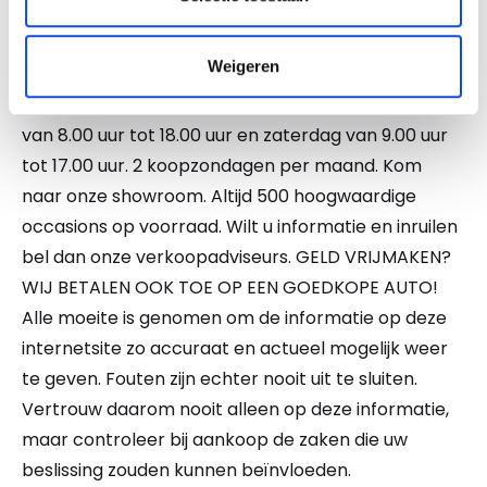
NATIONALE AUTOPAS EN ONDERHOUDSHISTORIE
AANWEZIG. Ook kunt u bij ons uw auto, caravan,
Weigeren
camper, motor of boot inruilen. Onze
openingstijden zijn van maandag tot en met vrijdag
van 8.00 uur tot 18.00 uur en zaterdag van 9.00 uur
tot 17.00 uur. 2 koopzondagen per maand. Kom
naar onze showroom. Altijd 500 hoogwaardige
occasions op voorraad. Wilt u informatie en inruilen
bel dan onze verkoopadviseurs. GELD VRIJMAKEN?
WIJ BETALEN OOK TOE OP EEN GOEDKOPE AUTO!
Alle moeite is genomen om de informatie op deze
internetsite zo accuraat en actueel mogelijk weer
te geven. Fouten zijn echter nooit uit te sluiten.
Vertrouw daarom nooit alleen op deze informatie,
maar controleer bij aankoop de zaken die uw
beslissing zouden kunnen beïnvloeden.