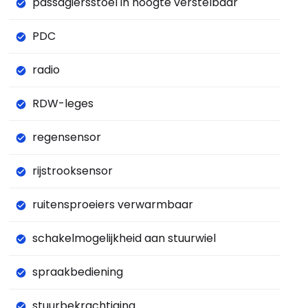
passagiersstoel in hoogte verstelbaar
PDC
radio
RDW-leges
regensensor
rijstrooksensor
ruitensproeiers verwarmbaar
schakelmogelijkheid aan stuurwiel
spraakbediening
stuurbekrachtiging