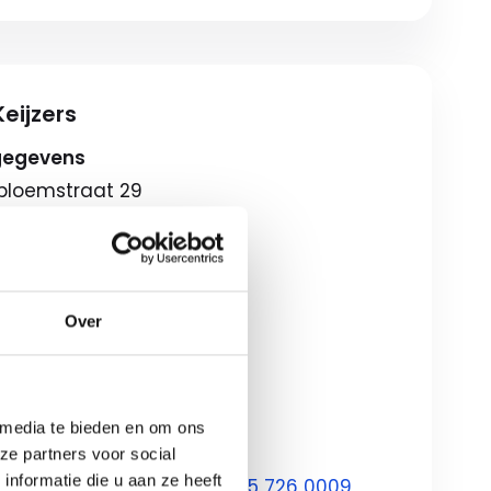
eijzers
gegevens
lbloemstraat 29
 Apeldoorn
eschrijving
gstijden
Over
08:00-18:00
ag
09:00-17:00
ondagen*
12:00-17:00
 media te bieden en om ons
ze partners voor social
nformatie die u aan ze heeft
ontact met ons op via
055 726 0009