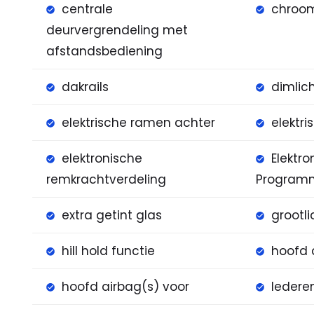
centrale
chroom
deurvergrendeling met
afstandsbediening
dakrails
dimlic
elektrische ramen achter
elektr
elektronische
Elektro
remkrachtverdeling
Program
extra getint glas
grootli
hill hold functie
hoofd 
hoofd airbag(s) voor
ledere