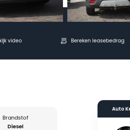
kijk video
Bereken leasebedrag
Auto K
Brandstof
Diesel