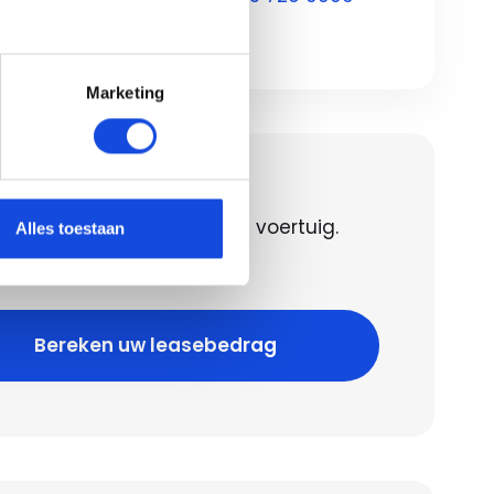
Marketing
en uw leasebedrag
 het leasebedrag voor dit voertuig.
Alles toestaan
 geld lenen kost ook geld!
Bereken uw leasebedrag