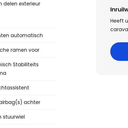
 delen exterieur
Inrui
Heeft u
caravan
hten automatisch
ische ramen voor
nisch Stabiliteits
ma
chtassistent
airbag(s) achter
n stuurwiel