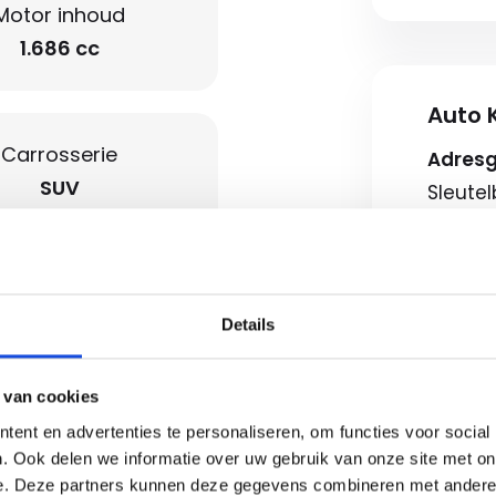
Motor inhoud
1.686 cc
Auto K
Carrosserie
Adres
SUV
Sleute
7322AJ
Route b
Openin
Details
onic climate controle
Ma-vr
Zaterd
 van cookies
rsensor voor en
Koopz
ent en advertenties te personaliseren, om functies voor social
. Ook delen we informatie over uw gebruik van onze site met on
e. Deze partners kunnen deze gegevens combineren met andere i
Neem c