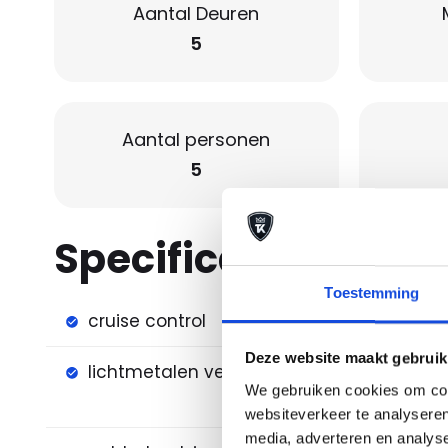
Aantal Deuren
5
Aantal personen
5
Specificaties
Toestemming
cruise control
electr
Deze website maakt gebruik
lichtmetalen velgen 18"
parkee
We gebruiken cookies om cont
achter
websiteverkeer te analyseren
media, adverteren en analys