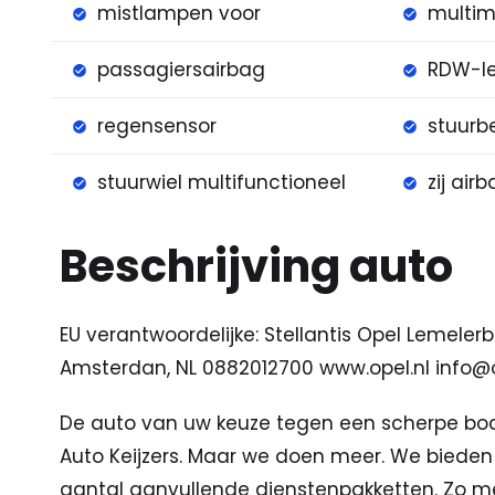
mistlampen voor
multim
passagiersairbag
RDW-l
regensensor
stuurb
stuurwiel multifunctioneel
zij air
Beschrijving auto
EU verantwoordelijke: Stellantis Opel Lemelerb
Amsterdan, NL 0882012700 www.opel.nl
info@o
De auto van uw keuze tegen een scherpe bodem
Auto Keijzers. Maar we doen meer. We bieden 
aantal aanvullende dienstenpakketten. Zo m