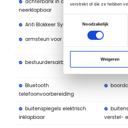
achterbank in delen
alarm 
verstrekt of die ze hebben v
neerklapbaar
1(startblo
Toestemmingsselectie
Anti Blokkeer Systeem
Anti do
Noodzakelijk
armsteun voor
audioi
speler
Weigeren
bestuurdersairbag
binnen
automat
Bluetooth
boord
telefoonvoorbereiding
buitenspiegels elektrisch
buitens
inklapbaar
verstel-