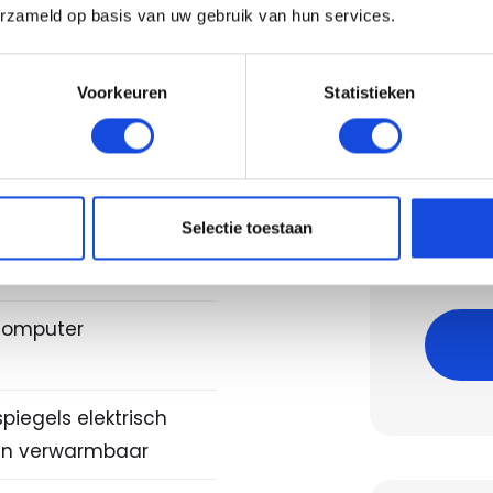
klasse
erzameld op basis van uw gebruik van hun services.
kkering)
orSlip Regeling
Voorkeuren
Statistieken
nstallatie met CD-
Berek
Bereken
Selectie toestaan
spiegel
Let op,
isch dimmend
computer
piegels elektrisch
 en verwarmbaar