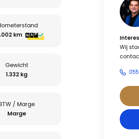
ilometerstand
.002 km
Intere
Wij sta
contac
Gewicht
055
1.332 kg
BTW / Marge
Marge