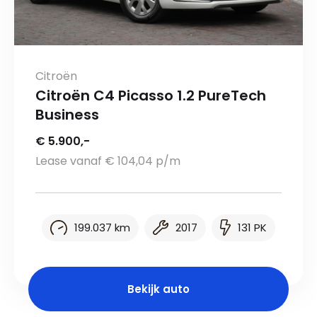
Citroën
Citroën C4 Picasso 1.2 PureTech
Business
€ 5.900,-
Lease vanaf € 104,04 p/m
199.037 km
2017
131 PK
Bekijk auto