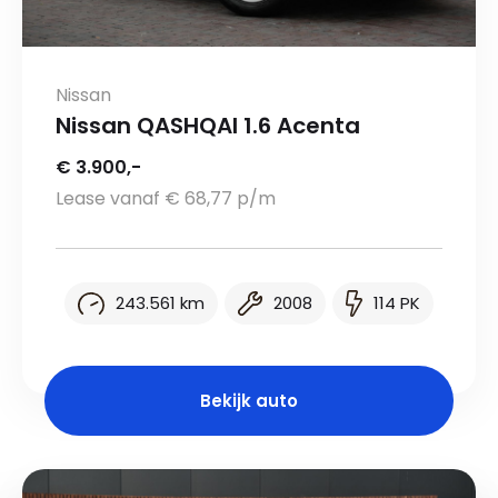
Nissan
Nissan QASHQAI 1.6 Acenta
€ 3.900,-
Lease vanaf € 68,77 p/m
243.561 km
2008
114 PK
Bekijk auto