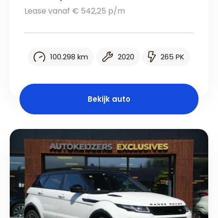
Lease vanaf € 542,25 p/m
100.298 km
2020
265 PK
Bekijk auto