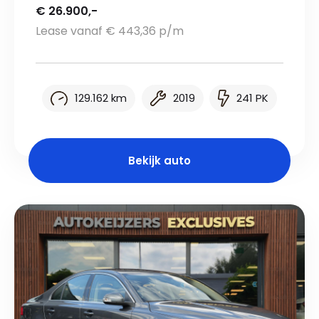
€ 26.900,-
Lease vanaf € 443,36 p/m
129.162 km
2019
241 PK
Bekijk auto