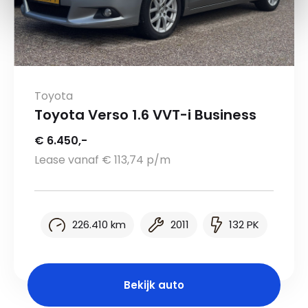
Toyota
Toyota Verso 1.6 VVT-i Business
€ 6.450,-
Lease vanaf € 113,74 p/m
226.410 km
2011
132 PK
Bekijk auto