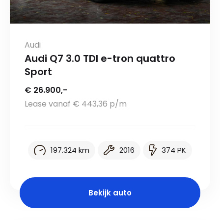
Audi
Audi Q7 3.0 TDI e-tron quattro
Sport
€ 26.900,-
Lease vanaf € 443,36 p/m
197.324 km
2016
374 PK
Bekijk auto