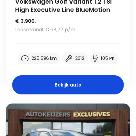
Volkswagen Golf Variant 1.2 TSI
High Executive Line BlueMotion
€ 3.900,-
Lease vanaf € 68,77 p/m
225.596 km
2012
105 PK
Bekijk auto