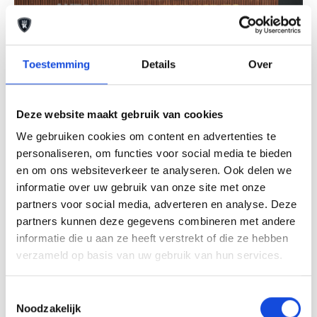
Toestemming
Details
Over
Deze website maakt gebruik van cookies
We gebruiken cookies om content en advertenties te
personaliseren, om functies voor social media te bieden
en om ons websiteverkeer te analyseren. Ook delen we
informatie over uw gebruik van onze site met onze
partners voor social media, adverteren en analyse. Deze
partners kunnen deze gegevens combineren met andere
Land Rover
informatie die u aan ze heeft verstrekt of die ze hebben
Land Rover Range Rover 3.0 P510e
verzameld op basis van uw gebruik van hun services.
HSE PHEV
€ 109.900,-
Toestemmingsselectie
Noodzakelijk
Lease vanaf € 1811,33 p/m