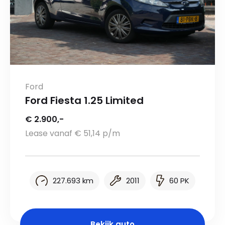
Ford
Ford Fiesta 1.25 Limited
€ 2.900,-
Lease vanaf € 51,14 p/m
227.693 km
2011
60 PK
Bekijk auto