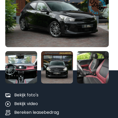
Be
al
fo
Bekijk foto's
Bekijk video
Bereken leasebedrag