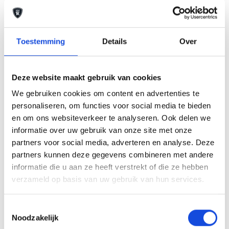
doen meer. We bieden u de keuze uit een aantal
aanvullende dienstenpakketten. Zo meenemen kan
altijd, maar kiest u voor één van onze
Toestemming
Details
Over
afleverpakketten, dan weet u zeker dat u een auto
koopt waar zorg aan besteed is. Wij bieden u de
Deze website maakt gebruik van cookies
mogelijkheid te kiezen uit 2 afleverpakketten. En
wel of geen inruil. Vraag naar de mogelijkheden!
We gebruiken cookies om content en advertenties te
personaliseren, om functies voor social media te bieden
NATIONALE AUTOPAS EN ONDERHOUDSHISTORIE
en om ons websiteverkeer te analyseren. Ook delen we
AANWEZIG. Ook kunt u bij ons uw auto, caravan,
informatie over uw gebruik van onze site met onze
camper, motor of boot inruilen. Onze
partners voor social media, adverteren en analyse. Deze
openingstijden zijn van maandag tot en met vrijdag
partners kunnen deze gegevens combineren met andere
van 8.00 uur tot 18.00 uur en zaterdag van 9.00 uur
informatie die u aan ze heeft verstrekt of die ze hebben
tot 17.00 uur. 2 koopzondagen per maand. Kom
verzameld op basis van uw gebruik van hun services.
naar onze showroom. Altijd 500 hoogwaardige
Toestemmingsselectie
occasions op voorraad. Wilt u informatie en inruilen
Noodzakelijk
bel dan onze verkoopadviseurs. GELD VRIJMAKEN?