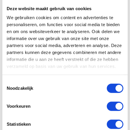
Beschrijving auto
Deze website maakt gebruik van cookies
EU verantwoordelijke: Ford Nederland B.V.
We gebruiken cookies om content en advertenties te
personaliseren, om functies voor social media te bieden
Stroombaan 16 1181 VX Amstelveen, NL 0707703777
en om ons websiteverkeer te analyseren. Ook delen we
www.ford.nl
klanten@ford.com
informatie over uw gebruik van onze site met onze
partners voor social media, adverteren en analyse. Deze
De auto van uw keuze tegen een scherpe
partners kunnen deze gegevens combineren met andere
bodemprijs. Die vindt u bij Auto Keijzers. Maar we
informatie die u aan ze heeft verstrekt of die ze hebben
doen meer. We bieden u de keuze uit een aantal
verzameld op basis van uw gebruik van hun services.
aanvullende dienstenpakketten. Zo meenemen kan
altijd, maar kiest u voor één van onze
Toestemmingsselectie
afleverpakketten, dan weet u zeker dat u een auto
Noodzakelijk
koopt waar zorg aan besteed is. Wij bieden u de
mogelijkheid te kiezen uit 2 afleverpakketten. En
Voorkeuren
wel of geen inruil. Vraag naar de mogelijkheden!
NATIONALE AUTOPAS EN ONDERHOUDSHISTORIE
Statistieken
AANWEZIG. Ook kunt u bij ons uw auto, caravan,