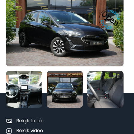
Be
al
fo
Bekijk foto's
Bekijk video