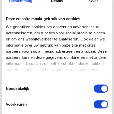
Toestemming
Details
Over
Deze website maakt gebruik van cookies
We gebruiken cookies om content en advertenties te
Niks missen?
personaliseren, om functies voor social media te bieden
en om ons websiteverkeer te analyseren. Ook delen we
Schrijf u in voor onze nieuwsbrief.
informatie over uw gebruik van onze site met onze
partners voor social media, adverteren en analyse. Deze
Uw
e-
partners kunnen deze gegevens combineren met andere
mailadres:
informatie die u aan ze heeft verstrekt of die ze hebben
verzameld op basis van uw gebruik van hun services.
Maakt u zich geen zorgen, wij houden net zo min van spam als
u.
Toestemmingsselectie
Noodzakelijk
Voorkeuren