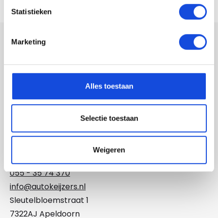
Statistieken
Marketing
Auto Keijzers
055 - 35 74 370
Alles toestaan
info@autokeijzers.nl
Sleutelbloemstraat 29
Selectie toestaan
7322 AJ Apeldoorn
Weigeren
Auto Keijzers Exclusives
055 - 35 74 370
info@autokeijzers.nl
Sleutelbloemstraat 1
7322AJ Apeldoorn