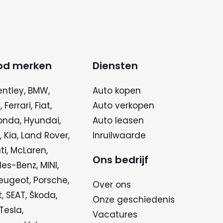
od merken
Diensten
entley
,
BMW
,
Auto kopen
n
,
Ferrari
,
Fiat
,
Auto verkopen
onda
,
Hyundai
,
Auto leasen
,
Kia
,
Land Rover
,
Inruilwaarde
ti
,
McLaren
,
Ons bedrijf
des-Benz
,
MINI
,
eugeot
,
Porsche
,
Over ons
t
,
SEAT
,
Škoda
,
Onze geschiedenis
Tesla
,
Vacatures