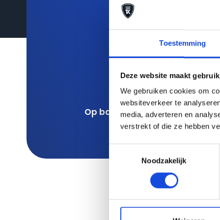
9,7
Toestemming
Deze website maakt gebruik
We gebruiken cookies om cont
websiteverkeer te analyseren
Op basis van meer dan 352 be
media, adverteren en analys
verstrekt of die ze hebben v
Toestemmingsselectie
Noodzakelijk