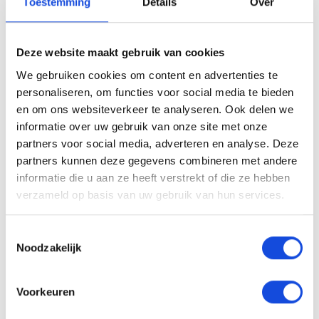
Toestemming
Details
Over
Deze website maakt gebruik van cookies
We gebruiken cookies om content en advertenties te
Niks missen?
personaliseren, om functies voor social media te bieden
en om ons websiteverkeer te analyseren. Ook delen we
Schrijf u in voor onze nieuwsbrief.
informatie over uw gebruik van onze site met onze
partners voor social media, adverteren en analyse. Deze
Uw
e-
partners kunnen deze gegevens combineren met andere
mailadres:
informatie die u aan ze heeft verstrekt of die ze hebben
verzameld op basis van uw gebruik van hun services.
Maakt u zich geen zorgen, wij houden net zo min van spam als
u.
Toestemmingsselectie
Noodzakelijk
Voorkeuren