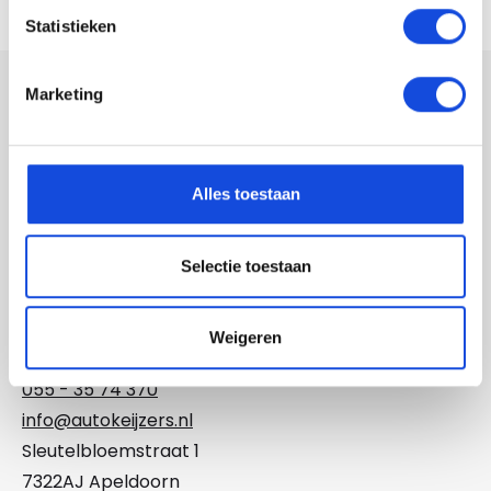
Statistieken
Marketing
Auto Keijzers
055 - 35 74 370
Alles toestaan
info@autokeijzers.nl
Sleutelbloemstraat 29
Selectie toestaan
7322 AJ Apeldoorn
Weigeren
Auto Keijzers Exclusives
055 - 35 74 370
info@autokeijzers.nl
Sleutelbloemstraat 1
7322AJ Apeldoorn