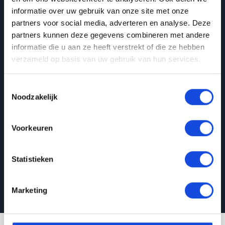
Wilt u meer weten?
informatie over uw gebruik van onze site met onze
partners voor social media, adverteren en analyse. Deze
Heeft u specifieke vragen of wilt u graag meer
partners kunnen deze gegevens combineren met andere
informatie over ons aanbod of onze diensten? Ons
informatie die u aan ze heeft verstrekt of die ze hebben
deskundige team staat graag voor u klaar! Neem
verzameld op basis van uw gebruik van hun services.
gerust contact met ons op.
Toestemmingsselectie
Noodzakelijk
Neem contact op
Voorkeuren
Statistieken
Marketing