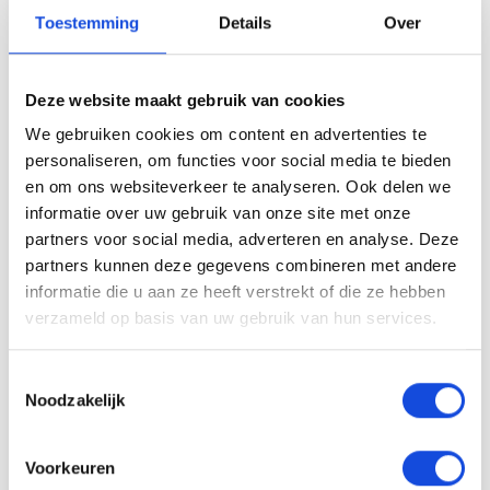
Toestemming
Details
Over
Deze website maakt gebruik van cookies
We gebruiken cookies om content en advertenties te
personaliseren, om functies voor social media te bieden
en om ons websiteverkeer te analyseren. Ook delen we
informatie over uw gebruik van onze site met onze
partners voor social media, adverteren en analyse. Deze
partners kunnen deze gegevens combineren met andere
informatie die u aan ze heeft verstrekt of die ze hebben
Mazda
verzameld op basis van uw gebruik van hun services.
Mazda CX-30 2.0 e-SkyActiv-X M
Hybrid Comfort
Toestemmingsselectie
€ 17.900,-
Noodzakelijk
Lease vanaf € 315,65 p/m
Voorkeuren