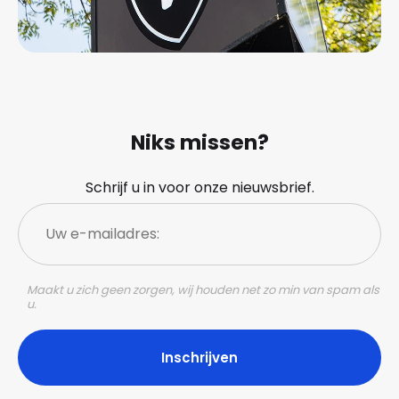
Niks missen?
Schrijf u in voor onze nieuwsbrief.
Uw
e-
mailadres:
Maakt u zich geen zorgen, wij houden net zo min van spam als
u.