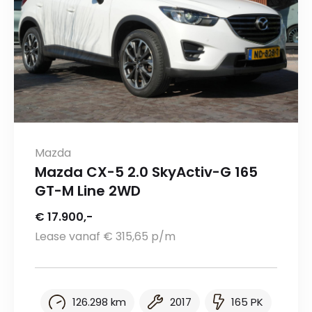
Mazda
Mazda CX-5 2.0 SkyActiv-G 165
GT-M Line 2WD
€ 17.900,-
Lease vanaf € 315,65 p/m
126.298 km
2017
165 PK