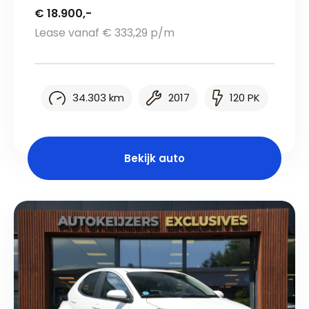
€ 18.900,-
Lease vanaf € 333,29 p/m
34.303 km
2017
120 PK
Bekijk auto