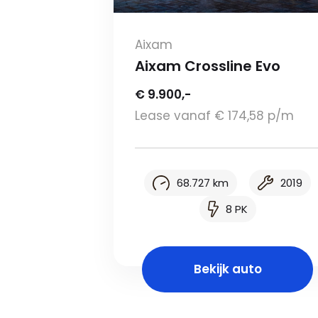
Aixam
Aixam Crossline Evo
€ 9.900,-
Lease vanaf € 174,58 p/m
68.727 km
2019
8 PK
Bekijk auto