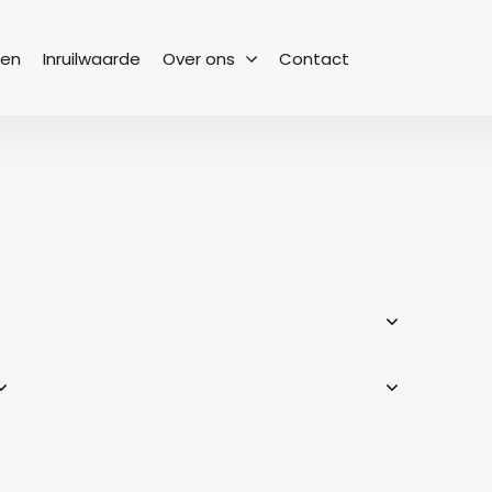
sen
Inruilwaarde
Over ons
Contact
Het team
Bekijk onze collega’s
Geschiedenis
Van begin tot heden
Vacatures
Een nieuwe uitdaging
Vestigingen
Waar kun je ons vinden